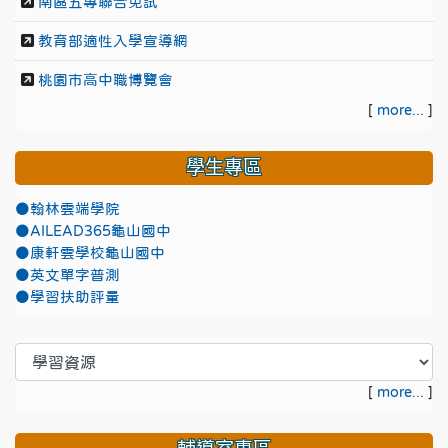
南區五專聯合免試
教育部適性入學宣導網
桃園市高中職博覽會
[
more...
]
學生專區
●翰林雲端學院
●AILEAD365龜山國中
●康軒雲學校龜山國中
●英文單字普測
●學習扶助評量
[
more...
]