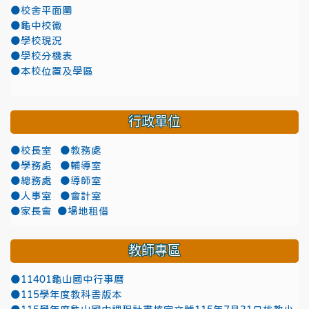
●校舍平面圖
●龜中校徽
●學校現況
●學校分機表
●本校位置及學區
行政單位
●校長室
●教務處
●學務處
●輔導室
●總務處
●導師室
●人事室
●會計室
●家長會
●場地租借
教師專區
●11401龜山國中行事曆
●115學年度教科書版本