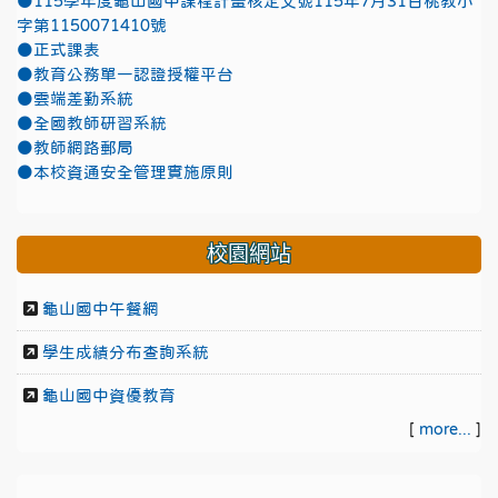
●115學年度龜山國中課程計畫核定文號115年7月31日桃教小
字第1150071410號
●正式課表
●教育公務單一認證授權平台
●雲端差勤系統
●全國教師研習系統
●教師網路郵局
●本校資通安全管理實施原則
校園網站
龜山國中午餐網
學生成績分布查詢系統
龜山國中資優教育
[
more...
]