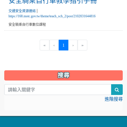
安全騎乘自行車教學指引手冊
|
交通安全資源連結
https://168.motc.gov.tw/theme/teach_sch_2/post/2102031644816
安全騎乘自行車數位課程
(current)
«
‹
1
›
»
:::
搜尋
sea
進階搜尋