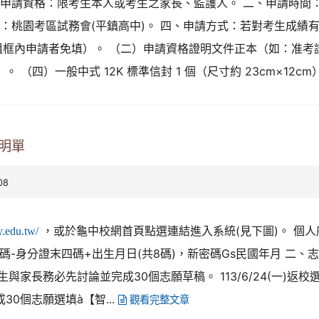
申請資格：限考生本人或考生之家長、監護人。 二、申請時間：113
理單位：桃園考區試務會(平鎮高中)。 四、申請方式：若對考生成
（粗框內申請者免填）。 （二）申請資格證明文件正本（如：准
（四）一般中式 12K 標準信封 1 個（尺寸約 23cm×12cm
明單
08
，或於龜中校網首頁點選連結進入系統(見下圖)。 個
ry.edu.tw/
身分證末四碼+出生月日(共8碼)，新密碼Gs民國年月 二、志願選
生與家長務必先討論並完成30個志願草稿。 113/6/24(一)返
0個志願選填à【智...
觀看完整文章