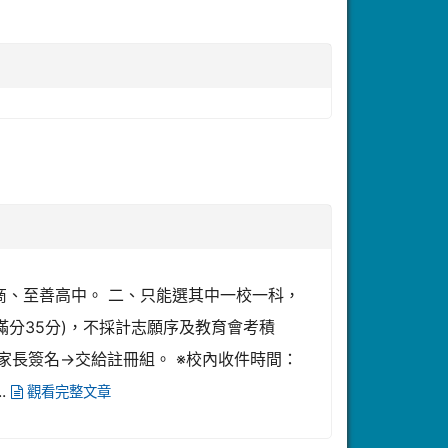
工商、至善高中。 二、只能選其中一校一科，
分35分)，不採計志願序及教育會考積
表→家長簽名→交給註冊組。 ※校內收件時間：
.
觀看完整文章