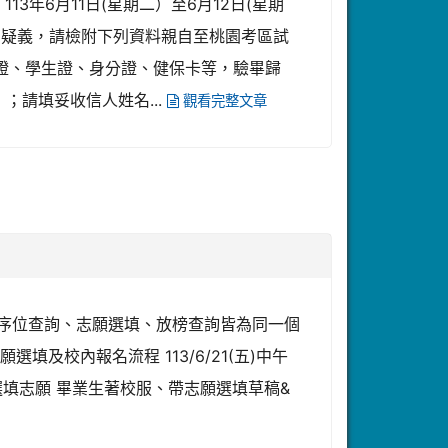
年6月11日(星期二）至6月12日(星期
績有疑義，請檢附下列資料親自至桃園考區試
考證、學生證、身分證、健保卡等，驗畢歸
）；請填妥收信人姓名...
觀看完整文章
人序位查詢、志願選填、放榜查詢皆為同一個
填及校內報名流程 113/6/21(五)中午
校選填志願 畢業生著校服、帶志願選填草稿&