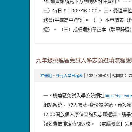
*詳細資訊請見下方說明與附件資料。 一、
三）每日 9：00～16：00。 三、受
務會(平鎮高中)辦理。 （一）本申請表
還）。 （三）成績通知單正本（驗畢歸還）。 
九年級桃連區免試入學志願選填流程說
-
| 2024-06-03 | 點閱數： 7
註冊組
多元入學日程表
一、桃連區免試入學系統網址
https://tyc.ent
網站系統。 登入帳號-身份證字號，預設密碼-
12:00開放個人序位查詢及志願選填，請學
報名費依排定時間返校。 【電腦教室】完成3