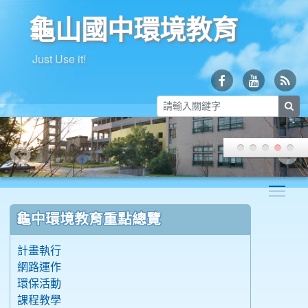
龜山國中環境教育
Just Use it!
sea
Togg
:::
龜中環境教育重點總覽
計畫執行
網路運作
環保活動
課程教學