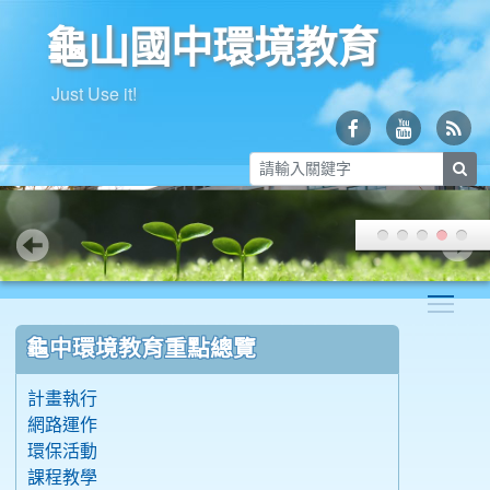
龜山國中環境教育
Just Use it!
sea
Togg
:::
龜中環境教育重點總覽
計畫執行
網路運作
環保活動
課程教學