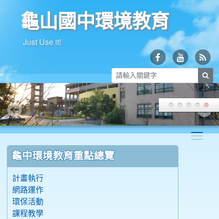
龜山國中環境教育
Just Use it!
sea
Togg
:::
龜中環境教育重點總覽
計畫執行
網路運作
環保活動
課程教學