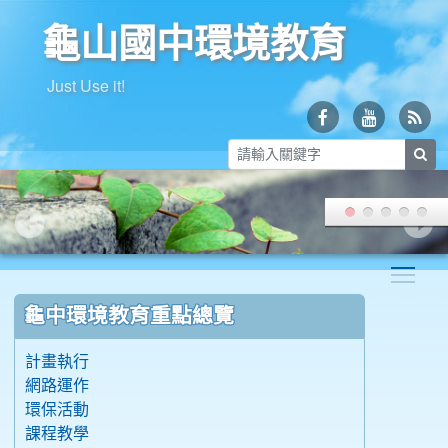
龜山國中環境教育
Just Use it!
sea
Togg
:::
龜中環境教育重點總覽
計畫執行
網路運作
環保活動
課程教學