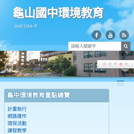
龜山國中環境教育
Just Use it!
sea
Togg
:::
龜中環境教育重點總覽
計畫執行
網路運作
環保活動
課程教學