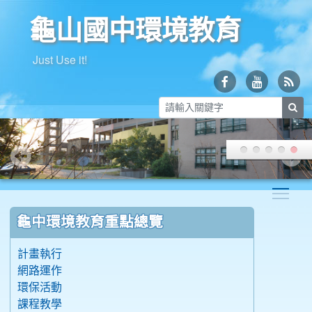
龜山國中環境教育
Just Use it!
sea
Togg
:::
龜中環境教育重點總覽
計畫執行
網路運作
環保活動
課程教學