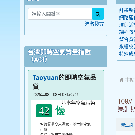
計畫執
search
網路運
進階搜尋
環保活
課程教
整合資
永續校
台灣即時空氣質量指數
特殊成
（AQI）
的即時空氣品
Taoyuan
 本
質
2026年08月08日 07時07分
10
優
42
果】
空氣質量令人滿意，基本無空氣
衛生組
污染