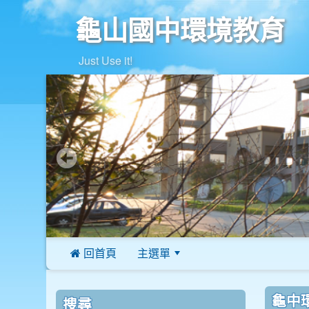
龜山國中環境教育
Just Use it!
 回首頁
主選單
:::
:::
:::
龜中
搜尋