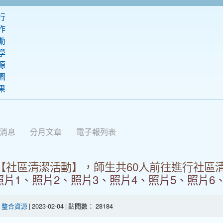
行
作
動
學
源
園
果
站消息
分月文章
電子報列表
9//【社區清潔活動】，師生共60人前往進行社
照片1、照片2、照片3、照片4、照片5、照片6
-
整合資源
| 2023-02-04 | 點閱數： 28184