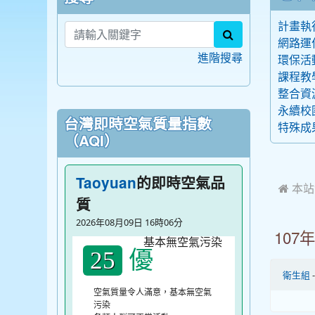
計畫執
search
網路運
進階搜尋
環保活
課程教
整合資
永續校
台灣即時空氣質量指數
特殊成
（AQI）
的即時空氣品
Taoyuan
 本
質
2026年08月09日 16時06分
10
優
25
衛生組
空氣質量令人滿意，基本無空氣
污染