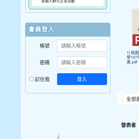
各類人群可正常活動
會員登入
帳號
1) 
學10
密碼
畫.pdf
記住我
登入
發表者