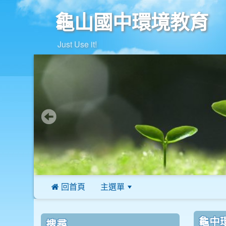
龜山國中環境教育
Just Use it!
 回首頁
主選單
:::
:::
:::
龜中
搜尋