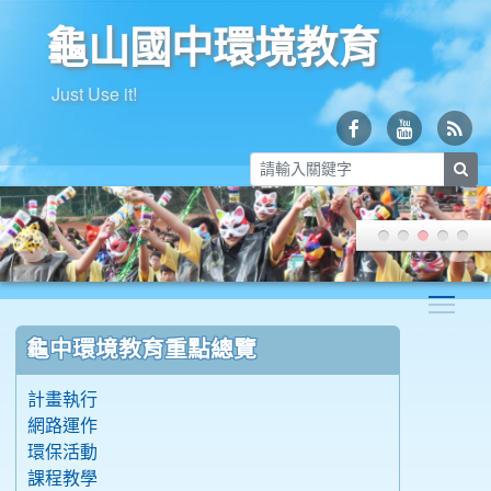
龜山國中環境教育
Just Use it!
sea
Togg
:::
龜中環境教育重點總覽
計畫執行
網路運作
環保活動
課程教學