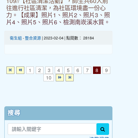
109//【社區清潔活動】，師生共60人前
往進行社區清潔，為社區環境盡一份心
力。【成果】照片1、照片2、照片3、照
片4、照片5、照片6、檢測南崁溪水質。
衛生組
-
整合資源
| 2023-02-04 | 點閱數： 28184
1
2
3
4
5
6
7
8
9
10
:::
搜尋
search