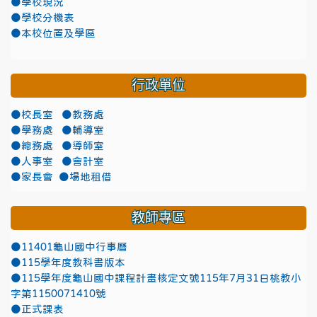
●學校現況
●學校分機表
●本校位置及學區
行政單位
●校長室
●教務處
●學務處
●輔導室
●總務處
●導師室
●人事室
●會計室
●家長會
●場地租借
教師專區
●11401龜山國中行事曆
●115學年度教科書版本
●115學年度龜山國中課程計畫核定文號115年7月31日桃教小
字第1150071410號
●正式課表