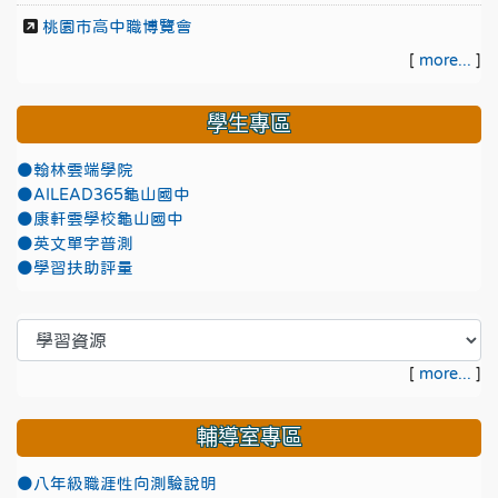
桃園市高中職博覽會
[
more...
]
學生專區
●翰林雲端學院
●AILEAD365龜山國中
●康軒雲學校龜山國中
●英文單字普測
●學習扶助評量
[
more...
]
輔導室專區
●八年級職涯性向測驗說明