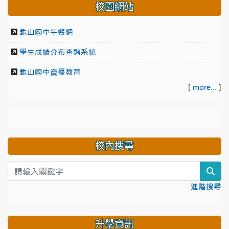
校園網站
龜山國中午餐網
學生成績分布查詢系統
龜山國中資優教育
[
more...
]
校內搜尋
sea
進階搜尋
升學資訊