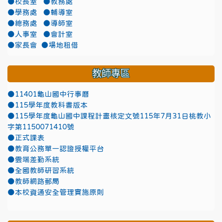
●校長室
●教務處
●學務處
●輔導室
●總務處
●導師室
●人事室
●會計室
●家長會
●場地租借
教師專區
●11401龜山國中行事曆
●115學年度教科書版本
●115學年度龜山國中課程計畫核定文號115年7月31日桃教小
字第1150071410號
●正式課表
●教育公務單一認證授權平台
●雲端差勤系統
●全國教師研習系統
●教師網路郵局
●本校資通安全管理實施原則