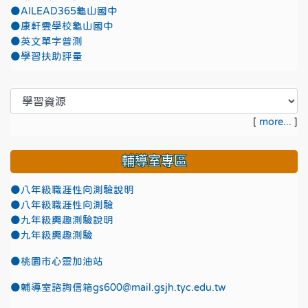
●AILEAD365龜山國中
●康軒雲學校龜山國中
●英文單字普測
●學習扶助評量
[
more...
]
輔導室專區
●八年級職涯性向測驗說明
●八年級職涯性向測驗
●九年級興趣測驗說明
●九年級興趣測驗
●
桃園市心靈加油站
●
輔導室諮詢信箱gs600@mail.gsjh.tyc.edu.tw