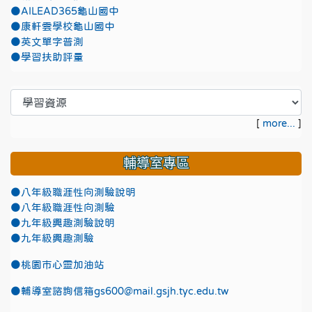
●AILEAD365龜山國中
●康軒雲學校龜山國中
●英文單字普測
●學習扶助評量
[
more...
]
輔導室專區
●八年級職涯性向測驗說明
●八年級職涯性向測驗
●九年級興趣測驗說明
●九年級興趣測驗
●
桃園市心靈加油站
●
輔導室諮詢信箱gs600@mail.gsjh.tyc.edu.tw