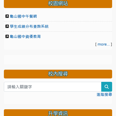
校園網站
龜山國中午餐網
學生成績分布查詢系統
龜山國中資優教育
[
more...
]
校內搜尋
sea
進階搜尋
升學資訊