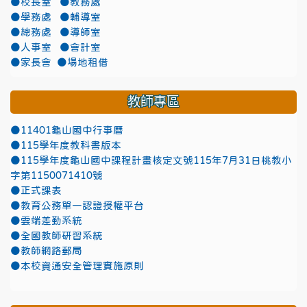
●校長室
●教務處
●學務處
●輔導室
●總務處
●導師室
●人事室
●會計室
●家長會
●場地租借
教師專區
●11401龜山國中行事曆
●115學年度教科書版本
●115學年度龜山國中課程計畫核定文號115年7月31日桃教小
字第1150071410號
●正式課表
●教育公務單一認證授權平台
●雲端差勤系統
●全國教師研習系統
●教師網路郵局
●本校資通安全管理實施原則