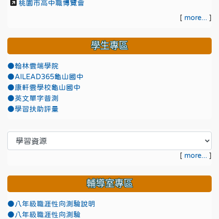
桃園市高中職博覽會
[
more...
]
學生專區
●翰林雲端學院
●AILEAD365龜山國中
●康軒雲學校龜山國中
●英文單字普測
●學習扶助評量
[
more...
]
輔導室專區
●八年級職涯性向測驗說明
●八年級職涯性向測驗