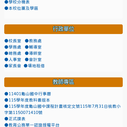
●學校分機表
●本校位置及學區
行政單位
●校長室
●教務處
●學務處
●輔導室
●總務處
●導師室
●人事室
●會計室
●家長會
●場地租借
教師專區
●11401龜山國中行事曆
●115學年度教科書版本
●115學年度龜山國中課程計畫核定文號115年7月31日桃教小
字第1150071410號
●正式課表
●教育公務單一認證授權平台