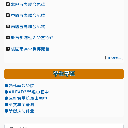
北區五專聯合免試
中區五專聯合免試
南區五專聯合免試
教育部適性入學宣導網
桃園市高中職博覽會
[
more...
]
學生專區
●翰林雲端學院
●AILEAD365龜山國中
●康軒雲學校龜山國中
●英文單字普測
●學習扶助評量