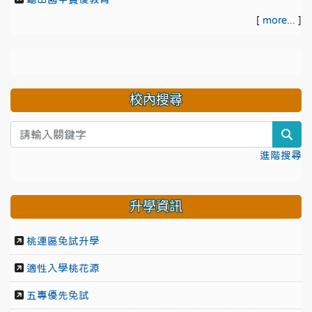
[
more...
]
校內搜尋
sea
進階搜尋
升學資訊
桃連區免試升學
適性入學桃花源
五專優先免試