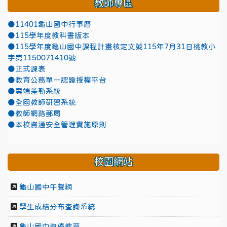
教師專區
●11401龜山國中行事曆
●115學年度教科書版本
●115學年度龜山國中課程計畫核定文號115年7月31日桃教小
字第1150071410號
●正式課表
●教育公務單一認證授權平台
●雲端差勤系統
●全國教師研習系統
●教師網路郵局
●本校資通安全管理實施原則
校園網站
龜山國中午餐網
學生成績分布查詢系統
龜山國中資優教育