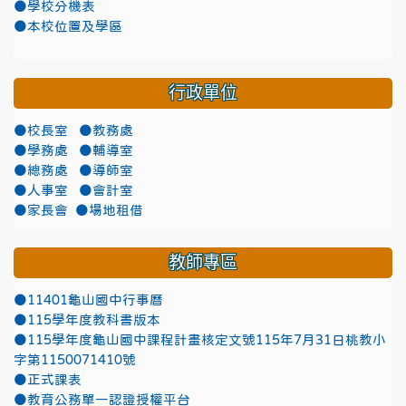
●學校分機表
●本校位置及學區
行政單位
●校長室
●教務處
●學務處
●輔導室
●總務處
●導師室
●人事室
●會計室
●家長會
●場地租借
教師專區
●11401龜山國中行事曆
●115學年度教科書版本
●115學年度龜山國中課程計畫核定文號115年7月31日桃教小
字第1150071410號
●正式課表
●教育公務單一認證授權平台