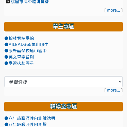
桃園市高中職博覽會
[
more...
]
學生專區
●翰林雲端學院
●AILEAD365龜山國中
●康軒雲學校龜山國中
●英文單字普測
●學習扶助評量
[
more...
]
輔導室專區
●八年級職涯性向測驗說明
●八年級職涯性向測驗