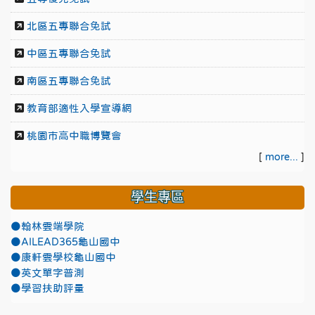
北區五專聯合免試
中區五專聯合免試
南區五專聯合免試
教育部適性入學宣導網
桃園市高中職博覽會
[
more...
]
學生專區
●翰林雲端學院
●AILEAD365龜山國中
●康軒雲學校龜山國中
●英文單字普測
●學習扶助評量