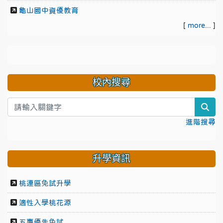
龜山國中資優教育
[
more...
]
校內搜尋
sea
進階搜尋
升學資訊
桃連區免試升學
適性入學桃花源
五專優先免試