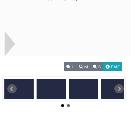
L
M
S
EXIF