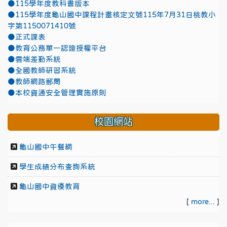
●115學年度教科書版本
●115學年度龜山國中課程計畫核定文號115年7月31日桃教小
字第1150071410號
●正式課表
●教育公務單一認證授權平台
●雲端差勤系統
●全國教師研習系統
●教師網路郵局
●本校資通安全管理實施原則
校園網站
龜山國中午餐網
學生成績分布查詢系統
龜山國中資優教育
[
more...
]