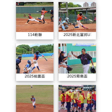
114軟聯
2025新
114軟聯
2025新北富邦U15
2025桃園盃
2025菊
2025桃園盃
2025菊島盃
113學年度棒球聯賽
113學年