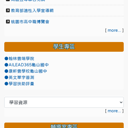
教育部適性入學宣導網
桃園市高中職博覽會
[
more...
]
學生專區
●翰林雲端學院
●AILEAD365龜山國中
●康軒雲學校龜山國中
●英文單字普測
●學習扶助評量
[
more...
]
輔導室專區