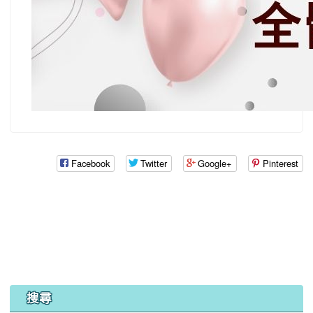
Facebook
Twitter
Google+
Pinterest
:::
搜尋