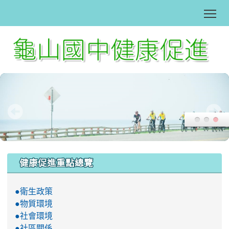
Tog
:::
健康促進重點總覽
●衛生政策
●物質環境
●社會環境
●社區關係