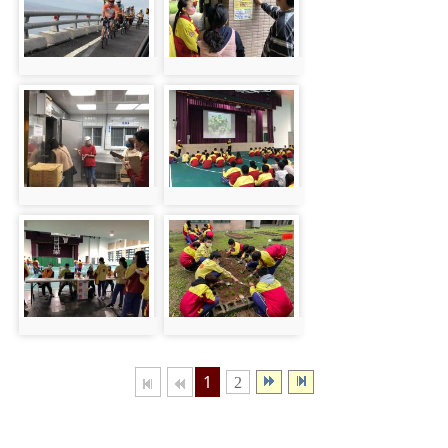
photo:53
photo:51
photo-57
photo-64
photo:57
photo:64
photo-59
photo-48
photo:59
photo:48
1
2