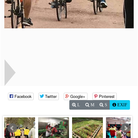
Facebook
Twitter
Google+
Pinterest
L
M
S
EXIF