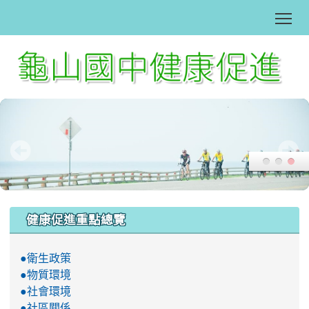
Tog
:::
健康促進重點總覽
●衛生政策
●物質環境
●社會環境
●社區關係