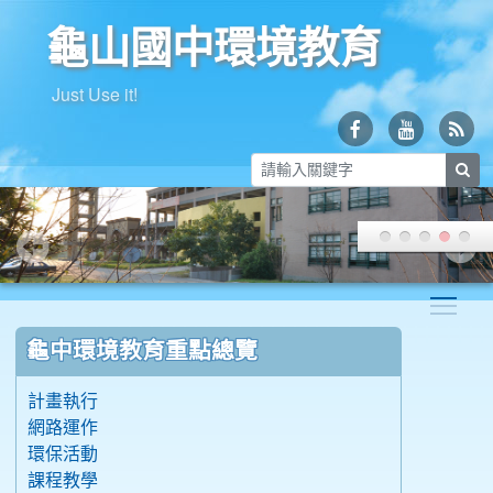
龜山國中環境教育
Just Use it!
sea
Togg
:::
龜中環境教育重點總覽
計畫執行
網路運作
環保活動
課程教學