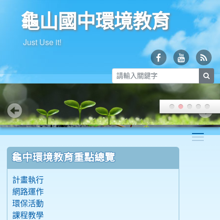
龜山國中環境教育
Just Use it!
sea
Togg
:::
龜中環境教育重點總覽
計畫執行
網路運作
環保活動
課程教學