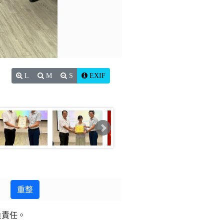
L
M
S
EXIF
重整
負責任。