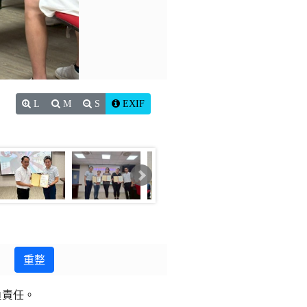
L
M
S
EXIF
重整
負責任。