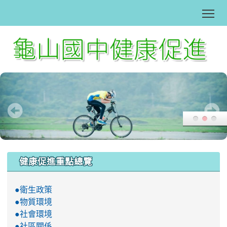
Tog
:::
健康促進重點總覽
●衛生政策
●物質環境
●社會環境
●社區關係