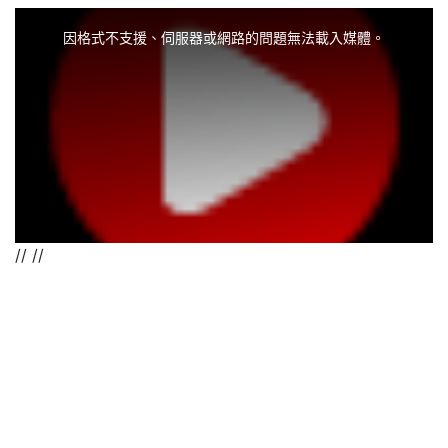
XOOPS
This
is
a
因格式不支援、伺服器或網路的問題無法載入媒體。
modal
window.
//
//