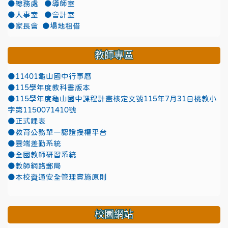
●總務處
●導師室
●人事室
●會計室
●家長會
●場地租借
教師專區
●11401龜山國中行事曆
●115學年度教科書版本
●115學年度龜山國中課程計畫核定文號115年7月31日桃教小
字第1150071410號
●正式課表
●教育公務單一認證授權平台
●雲端差勤系統
●全國教師研習系統
●教師網路郵局
●本校資通安全管理實施原則
校園網站