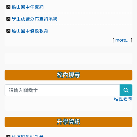
龜山國中午餐網
學生成績分布查詢系統
龜山國中資優教育
[
more...
]
校內搜尋
sea
進階搜尋
升學資訊