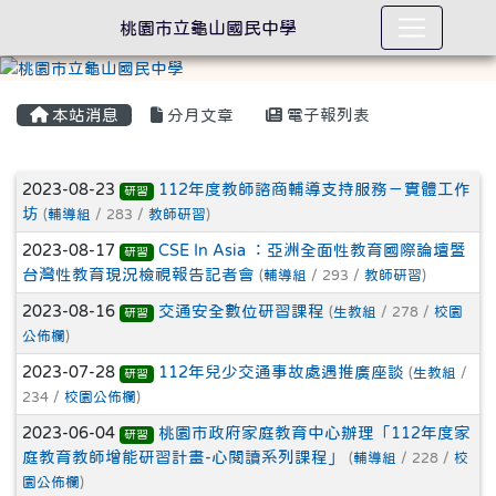
桃園市立龜山國民中學
本站消息
分月文章
電子報列表
文章列表
2023-08-23
112年度教師諮商輔導支持服務－實體工作
研習
坊
(
輔導組
/ 283 /
教師研習
)
2023-08-17
CSE In Asia ：亞洲全面性教育國際論壇暨
研習
台灣性教育現況檢視報告記者會
(
輔導組
/ 293 /
教師研習
)
2023-08-16
交通安全數位研習課程
(
生教組
/ 278 /
校園
研習
公佈欄
)
2023-07-28
112年兒少交通事故處遇推廣座談
(
生教組
/
研習
234 /
校園公佈欄
)
2023-06-04
桃園市政府家庭教育中心辦理「112年度家
研習
庭教育教師增能研習計畫-心閱讀系列課程」
(
輔導組
/ 228 /
校
園公佈欄
)