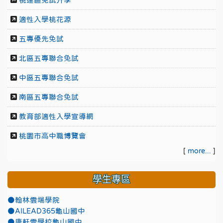
桃連區免試升學
適性入學桃花源
五專優先免試
北區五專聯合免試
中區五專聯合免試
南區五專聯合免試
教育部適性入學宣導網
桃園市高中職博覽會
[
more...
]
學生專區
●翰林雲端學院
●AILEAD365龜山國中
●康軒雲學校龜山國中