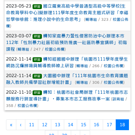
2023-05-23
國立羅東高級中學普通型高級中等學校(生
研習
命教育學科中心)擬辦理111學年度生命教育主題式研習「幸福
哲學咖啡館：推理小說中的生命思考」
(
輔導組
/ 323 /
校園公佈
欄
)
2023-03-07
轉知家庭暴力暨性侵害防治中心辦理本市
研習
112年「性別暴力社區初級預防推廣─社區防暴宣講師」初階
課程
(
輔導組
/ 247 /
校園公佈欄
)
2022-11-14
轉知經國國中辦理「桃園市111學年度學生
研習
網路沉癮辨識與輔導教師線上研習
(
輔導組
/ 266 /
校園公佈欄
)
2022-11-14
大園國中辦理「111年桃園市生命教育議題
研習
融入教師共備學習社群增能計畫」
(
輔導組
/ 306 /
校園公佈欄
)
2022-11-10
轉知：桃園市社會局辦理「111年桃園市志
研習
願服務行銷宣導計畫」，募集本市志工服務故事一案
(
訓育組
/
358 /
校園公佈欄
)
第一頁
上一頁
(目前
«
‹
11
12
13
14
15
16
17
18