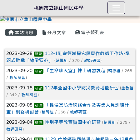
桃園市立龜山國民中學
本站消息
分月文章
電子報列表
文章列表
2023-09-28
112-1社會領域探究與實作教師工作坊-議
研習
題式遊戲「練愛猜心」
(
輔導組
/ 370 /
教師研習
)
2023-09-20
「生命聊天室」線上研習課程
(
輔導組
/ 268
研習
/
教師研習
)
2023-09-18
112年全國中小學防災教育增能研習
(
生教組
研習
/ 342 /
教師研習
)
2023-09-08
「性侵害防治網絡合作及專業人員訓練計
研習
畫」網絡研討會
(
輔導組
/ 356 /
教師研習
)
2023-09-04
性別平等教育資源中心研習
(
輔導組
/ 279 /
研習
教師研習
)
2023-09-01
112年度教師諮商輔導支持服務－9-12月教
研習