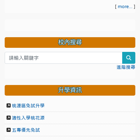
[
more...
]
校內搜尋
sea
進階搜尋
升學資訊
桃連區免試升學
適性入學桃花源
五專優先免試