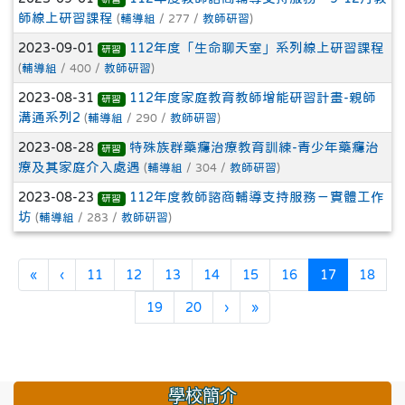
師線上研習課程
(
輔導組
/ 277 /
教師研習
)
2023-09-01
112年度「生命聊天室」系列線上研習課程
研習
(
輔導組
/ 400 /
教師研習
)
2023-08-31
112年度家庭教育教師增能研習計畫-親師
研習
溝通系列2
(
輔導組
/ 290 /
教師研習
)
2023-08-28
特殊族群藥癮治療教育訓練-青少年藥癮治
研習
療及其家庭介入處遇
(
輔導組
/ 304 /
教師研習
)
2023-08-23
112年度教師諮商輔導支持服務－實體工作
研習
坊
(
輔導組
/ 283 /
教師研習
)
第一頁
上一頁
(目前頁次)
«
‹
11
12
13
14
15
16
17
18
下一頁
最後頁
19
20
›
»
學校簡介