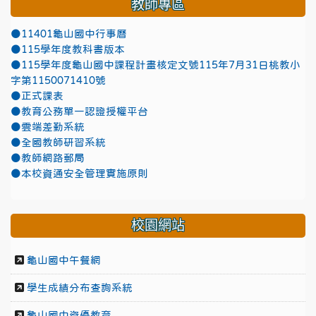
教師專區
●11401龜山國中行事曆
●115學年度教科書版本
●115學年度龜山國中課程計畫核定文號115年7月31日桃教小
字第1150071410號
●正式課表
●教育公務單一認證授權平台
●雲端差勤系統
●全國教師研習系統
●教師網路郵局
●本校資通安全管理實施原則
校園網站
龜山國中午餐網
學生成績分布查詢系統
龜山國中資優教育