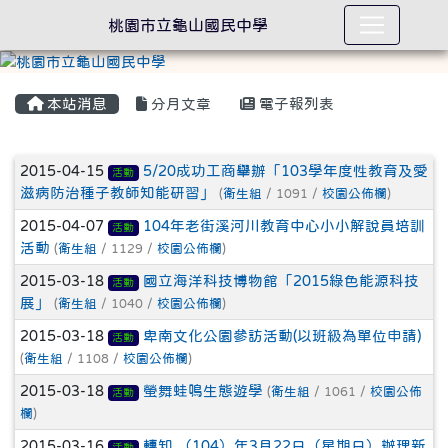
桃園市立龜山國民中學
本站消息
分月文章
電子報列表
文章列表
2015-04-15
5/20成功工商舉辦「103學年度性教育及愛
活動
滋病防治種子教師知能研習」
(
衛生組
/ 1091 /
校園公佈欄
)
2015-04-07
104年老街溪河川教育中心小小解說員培訓
活動
活動
(
衛生組
/ 1129 /
校園公佈欄
)
2015-03-18
國立海洋科技博物館「2015綠色能源科技
活動
展」
(
衛生組
/ 1040 /
校園公佈欄
)
2015-03-18
卑南文化公園參訪活動(以班級為單位申請)
活動
(
衛生組
/ 1108 /
校園公佈欄
)
2015-03-18
螢舞蛙鳴生態遊學
(
衛生組
/ 1061 /
校園公佈
活動
欄
)
2015-03-16
轉知 （104）年3月22日（星期日）辦理新
活動