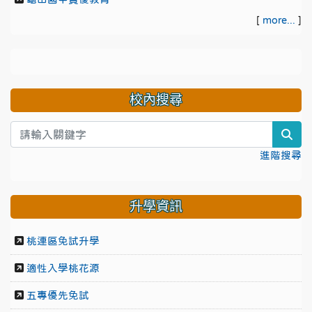
[
more...
]
校內搜尋
sea
進階搜尋
升學資訊
桃連區免試升學
適性入學桃花源
五專優先免試