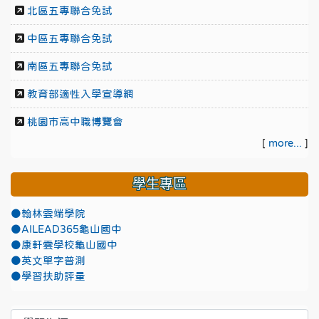
北區五專聯合免試
中區五專聯合免試
南區五專聯合免試
教育部適性入學宣導網
桃園市高中職博覽會
[
more...
]
學生專區
●翰林雲端學院
●AILEAD365龜山國中
●康軒雲學校龜山國中
●英文單字普測
●學習扶助評量