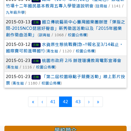
竹場十二年國民基本教育五專入學管道說明會
(
註冊組
/ 1141 /
九年級升學
)
2015-03-13
國立傳統藝術中心臺灣國樂團辦理「彈指之
活動
間-2015NCO琵琶好聲音」新秀徵選活動以及「2015年國樂
創作徵曲活動」
(
訓育組
/ 1068 /
校園公佈欄
)
2015-03-12
水資原生態挑戰賽(急~!!報名至3/14截止，
活動
國際賽可前進韓國!!)
(
衛生組
/ 1120 /
校園公佈欄
)
2015-01-23
桃園市政府 2/6 辦理環境教育電影宣導會
活動
(
衛生組
/ 1116 /
校園公佈欄
)
2015-01-23
「第二屆校園綠點子競賽活動」線上影片投
活動
票
(
衛生組
/ 1180 /
校園公佈欄
)
第一頁
上一頁
(目前頁次)
下一頁
最後頁
«
‹
41
42
43
›
»
學校簡介