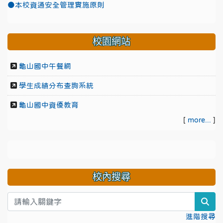
●本校資通安全管理實施原則
校園網站
龜山國中午餐網
學生成績分布查詢系統
龜山國中資優教育
[
more...
]
校內搜尋
sea
進階搜尋