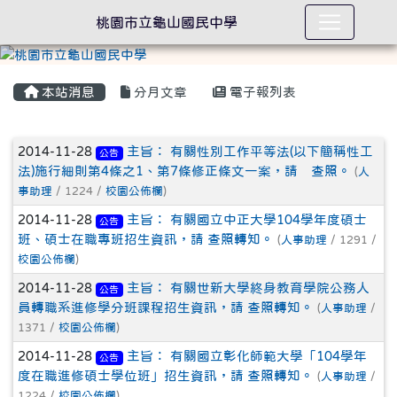
桃園市立龜山國民中學
本站消息
分月文章
電子報列表
文章列表
2014-11-28
主旨： 有關性別工作平等法(以下簡稱性工
公告
法)施行細則第4條之1、第7條修正條文一案，請 查照。
(
人
事助理
/ 1224 /
校園公佈欄
)
2014-11-28
主旨： 有關國立中正大學104學年度碩士
公告
班、碩士在職專班招生資訊，請 查照轉知。
(
人事助理
/ 1291 /
校園公佈欄
)
2014-11-28
主旨： 有關世新大學終身教育學院公務人
公告
員轉職系進修學分班課程招生資訊，請 查照轉知。
(
人事助理
/
1371 /
校園公佈欄
)
2014-11-28
主旨： 有關國立彰化師範大學「104學年
公告
度在職進修碩士學位班」招生資訊，請 查照轉知。
(
人事助理
/
1224 /
校園公佈欄
)