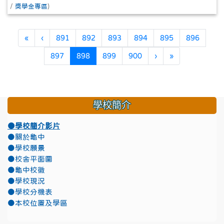
/
獎學金專區
)
第一頁
上一頁
«
‹
891
892
893
894
895
896
(目前頁次)
下一頁
最後頁
897
898
899
900
›
»
學校簡介
●學校簡介影片
●關於龜中
●學校願景
●校舍平面圖
●龜中校徽
●學校現況
●學校分機表
●本校位置及學區