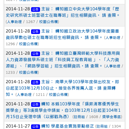
2014-11-28
主旨： 轉知國立中央大學104學年度「歷
公告
史研究所碩士班暨碩士在職專班」招生相關資訊， 請 查照。
(
人事助理
/ 1267 /
校園公佈欄
)
2014-11-28
主旨： 轉知國立政治大學104學年度圖書
公告
資訊學數位碩士在職專班招生相關資訊， 請 查照。
(
人事助理
/
1296 /
校園公佈欄
)
2014-11-28
主旨： 轉知國立臺灣師範大學科技應用與
公告
人力資源發展學系碩士班「科技與工程教育組 」、「人力資
源組」、「網路學習組 」招生相關資訊，請 查照。
(
人事助理
/
1233 /
校園公佈欄
)
2014-11-28
主旨： 南華大學103學年度傑出校友，即
公告
日起至103年12月10日止，接受各界推薦人選，請 查照轉
知。
(
人事助理
/ 1211 /
校園公佈欄
)
2014-11-28
轉知 本縣103學年度「揚昇清寒優秀學生
公告
獎學金」等3項獎學金申請案，自103年12月1日起至104年1
月15日止受理申請（以郵戳為憑）
(
註冊組
/ 1608 /
獎學金專區
)
2014-11-27
轉知 學產基金實施要點修正
(
註冊組
/ 1304
公告