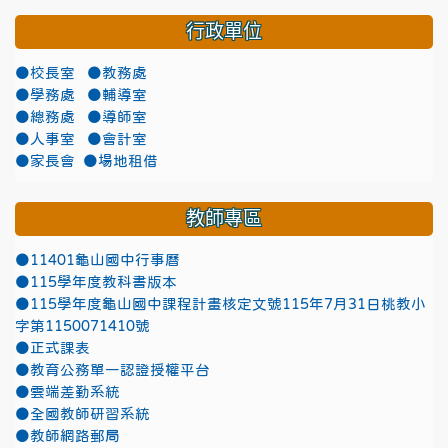
行政單位
●校長室
●教務處
●學務處
●輔導室
●總務處
●導師室
●人事室
●會計室
●家長會
●場地租借
教師專區
●11401龜山國中行事曆
●115學年度教科書版本
●115學年度龜山國中課程計畫核定文號115年7月31日桃教小
字第1150071410號
●正式課表
●教育公務單一認證授權平台
●雲端差勤系統
●全國教師研習系統
●教師網路郵局