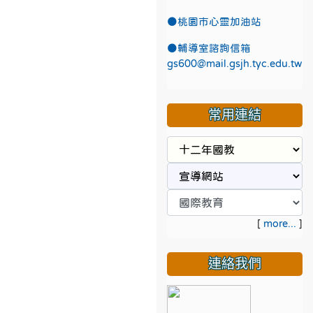
●
桃園市心靈加油站
●
輔導室諮詢信箱
gs600@mail.gsjh.tyc.edu.tw
常用連結
[
more...
]
連絡我們