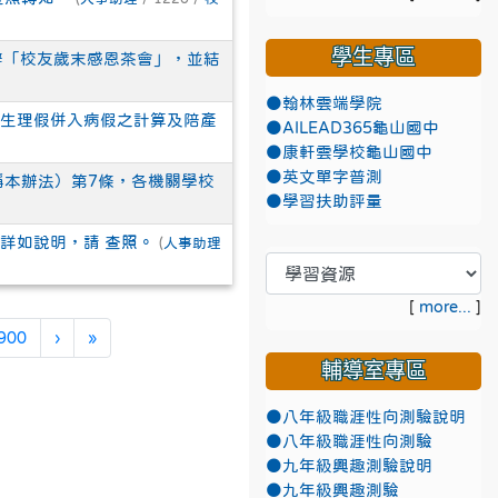
學生專區
舉辦「校友歲末感恩茶會」，並結
●翰林雲端學院
定生理假併入病假之計算及陪產
●AILEAD365龜山國中
●康軒雲學校龜山國中
●英文單字普測
稱本辦法）第7條，各機關學校
●學習扶助評量
詳如說明，請 查照。
(
人事助理
[
more...
]
下一頁
最後頁
900
›
»
輔導室專區
●八年級職涯性向測驗說明
●八年級職涯性向測驗
●九年級興趣測驗說明
●九年級興趣測驗