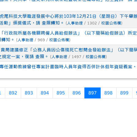
立虎尾科技大學職涯發展中心將於103年12月21日（星期日）下午
活動」頒獎儀式，請 查照轉知。
(
人事助理
/ 1302 /
校園公佈欄
)
關「行政院所屬各機關聘僱人員給假辦法」（以下簡稱給假辦法）所
照轉知。
(
人事助理
/ 969 /
校園公佈欄
)
關 貴局建議修正「公務人員因公傷殘死亡慰問金發給辦法」（以下簡
之規定一案，復請 查照。
(
人事助理
/ 1497 /
校園公佈欄
)
關專任運動教練曾任專案計畫臨時人員年資得否併計休假年資疑義案，
(目前頁次)
1
892
893
894
895
896
897
898
899