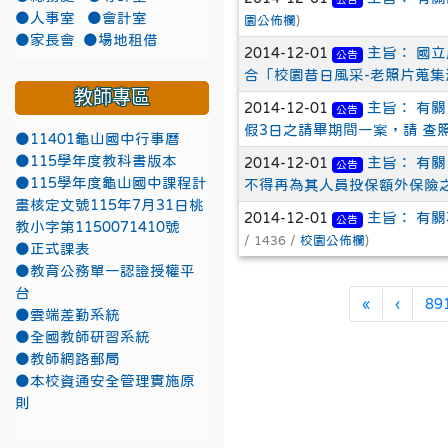
●人事室
●會計室
園公佈欄
)
●家長會
●場地租借
2014-12-01
主旨： 國
公告
合「校園昔日風采-老照片蒐集
教師專區
2014-12-01
主旨： 有
公告
假3日之請畢期間一案，請 查
●11401龜山國中行事曆
●115學年度教科書版本
2014-12-01
主旨： 有
公告
●115學年度龜山國中課程計
不得再為其人員投保額外保險
畫核定文號115年7月31日桃
2014-12-01
主旨： 有
公告
教小字第1150071410號
/ 1436 /
校園公佈欄
)
●正式課表
●教育公務單一認證授權平
台
第一頁
上一頁
«
‹
89
●雲端差勤系統
●全國教師研習系統
●教師網路郵局
●本校資通安全管理實施原
則