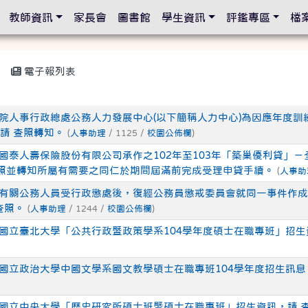
設定
教師資訊
家長會
圖書館
學生資訊
評鑑專區
檔
電子報列表
政院人事行政總處公務人力發展中心(以下簡稱人力中心)為因應年度訓
請 查照轉知。
(
人事助理
/ 1125 /
校園公佈欄
)
關國泰人壽保險股份有限公司承作之102年至103年「築巢優利貸」
請查照並轉知所屬有需要之同仁於期間屆滿前完成受理申貸手續。
(
人事助
轉有關公務人員受行政懲處後，復經公務員懲戒委員會就同一事件作
查照。
(
人事助理
/ 1244 /
校園公佈欄
)
關國立臺北大學「公共行政暨政策學系104學年度碩士在職專班」招生
知國立政治大學中國文學系國文教學碩士在職專班104學年度招生訊息
關國立中央大學「歷史研究所碩士班暨碩士在職專班」招生資訊，請 