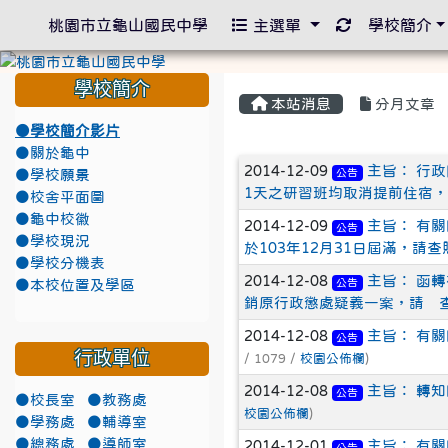
重新取得佈景
桃園市立龜山國民中學
主選單
學校簡介
學校簡介
本站消息
分月文章
●學校簡介影片
●關於龜中
文章列表
2014-12-09
主旨： 行
公告
●學校願景
1天之研習班均取消提前住宿，
●校舍平面圖
●龜中校徽
2014-12-09
主旨： 有
公告
●學校現況
於103年12月31日屆滿，
●學校分機表
2014-12-08
主旨： 函
公告
●本校位置及學區
銷原行政懲處疑義一案，請 
2014-12-08
主旨： 有
公告
行政單位
/ 1079 /
校園公佈欄
)
2014-12-08
主旨： 轉
公告
●校長室
●教務處
校園公佈欄
)
●學務處
●輔導室
●總務處
●導師室
2014-12-01
主旨： 有
公告