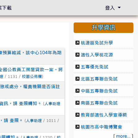
案下載
登入
升學資訊
桃連區免試升學
練預算縮減，該中心104年為期
適性入學桃花源
五專優先免試
－全國公教員工房屋貸款一案，將
理
/ 1131 /
校園公佈欄
)
北區五專聯合免試
成懲戒處分，權責機關是否須註
中區五專聯合免試
南區五專聯合免試
資訊，請 查照轉知。
(
人事助理
教育部適性入學宣導網
，請 查照。
(
人事助理
/ 1011 /
桃園市高中職博覽會
[
more...
]
查照轉知。
(
人事助理
/ 1220 /
校