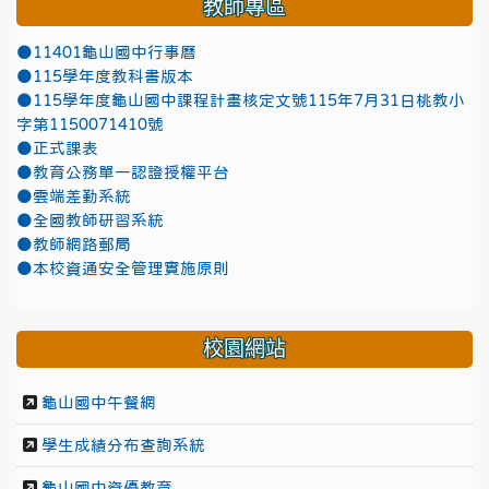
教師專區
●11401龜山國中行事曆
●115學年度教科書版本
●115學年度龜山國中課程計畫核定文號115年7月31日桃教小
字第1150071410號
●正式課表
●教育公務單一認證授權平台
●雲端差勤系統
●全國教師研習系統
●教師網路郵局
●本校資通安全管理實施原則
校園網站
龜山國中午餐網
學生成績分布查詢系統
龜山國中資優教育