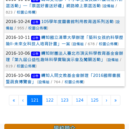
選活動」─「票選好書送好禮」網路線上票選活動
(
設備組
/
823 /
校園公佈欄
)
2016-10-24
105學年度圖書館利用教育週系列活動
(
設
公告
備組
/ 955 /
校園公佈欄
)
2016-10-11
轉知國立清華大學辦理「築科女孩的科學歷
公告
險II-未來女科技人培育計畫」一案
(
設備組
/ 678 /
校園公佈欄
)
2016-10-06
轉知財團法人臺北市頂尖科學教育基金會辦
公告
理「第九屆公益性趣味科學實驗演示會及闖關活動」
(
設備組
/
819 /
校園公佈欄
)
2016-10-06
轉知人間文教基金會辦理「2016國際書展
公告
暨蔬食博覽會」
(
設備組
/ 764 /
校園公佈欄
)
第一頁
上一頁
(目前頁次)
下一頁
最後
«
‹
121
122
123
124
125
›
»
學校簡介