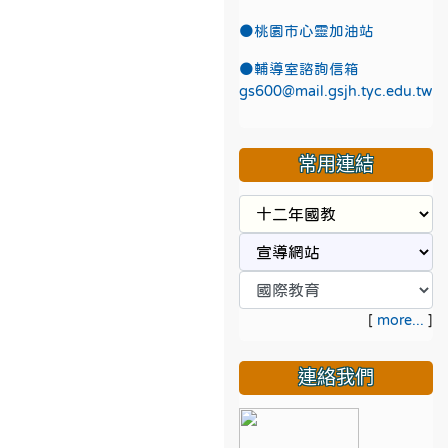
●
桃園市心靈加油站
●
輔導室諮詢信箱
gs600@mail.gsjh.tyc.edu.tw
常用連結
[
more...
]
連絡我們