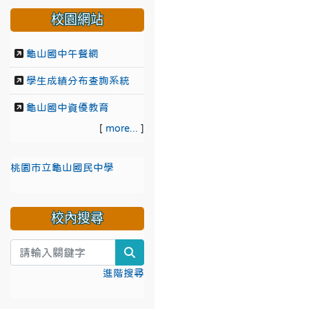
校園網站
龜山國中午餐網
學生成績分布查詢系統
龜山國中資優教育
[
more...
]
桃園市立龜山國民中學
校內搜尋
search
進階搜尋