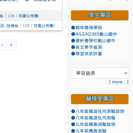
學生專區
組
/ 138 /
校園公佈欄
)
辦法
(
設備組
/ 128 /
校園公佈欄
)
●翰林雲端學院
●AILEAD365龜山國中
●康軒雲學校龜山國中
下一頁
最後頁
›
»
●英文單字普測
●學習扶助評量
[
more...
]
輔導室專區
●八年級職涯性向測驗說明
●八年級職涯性向測驗
●九年級興趣測驗說明
●九年級興趣測驗