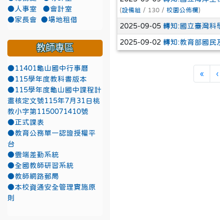
●人事室
●會計室
(
設備組
/ 130 /
校園公佈欄
)
●家長會
●場地租借
2025-09-05
轉知:國立臺灣科
2025-09-02
轉知:教育部國民
教師專區
●11401龜山國中行事曆
第一
«
‹
●115學年度教科書版本
●115學年度龜山國中課程計
畫核定文號115年7月31日桃
教小字第1150071410號
●正式課表
●教育公務單一認證授權平
台
●雲端差勤系統
●全國教師研習系統
●教師網路郵局
●本校資通安全管理實施原
則