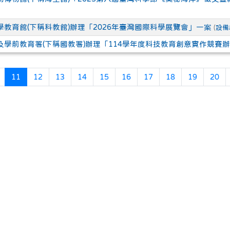
學教育館(下稱科教館)辦理「2026年臺灣國際科學展覽會」一案
(
設備
及學前教育署(下稱國教署)辦理「114學年度科技教育創意實作競賽
頁
上一頁
(目前頁次)
11
12
13
14
15
16
17
18
19
20