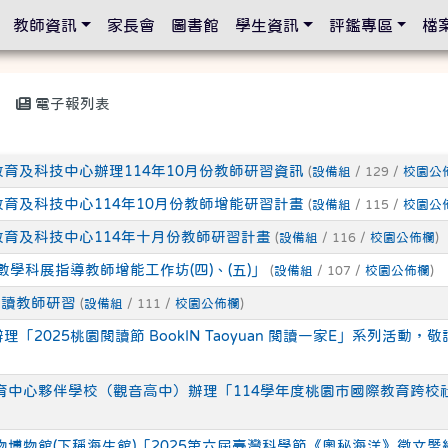
設定
教師資訊
家長會
圖書館
學生資訊
評鑑專區
檔
電子報列表
育及科技中心辦理114年10月份教師研習資訊
(
設備組
/ 129 /
校園公
育及科技中心114年10月份教師增能研習計畫
(
設備組
/ 115 /
校園公
育及科技中心114年十月份教師研習計畫
(
設備組
/ 116 /
校園公佈欄
)
數學科展指導教師增能工作坊(四)、(五)」
(
設備組
/ 107 /
校園公佈欄
)
識讀教師研習
(
設備組
/ 111 /
校園公佈欄
)
「2025桃園閱讀節 BookIN Taoyuan 閱讀一家E」系列活
育中心夥伴學校（觀音高中）辦理「114學年度桃園市國際教育跨校
物博物館(下稱海生館)「2025第六屆臺灣科學節《奧秘海洋》徵文