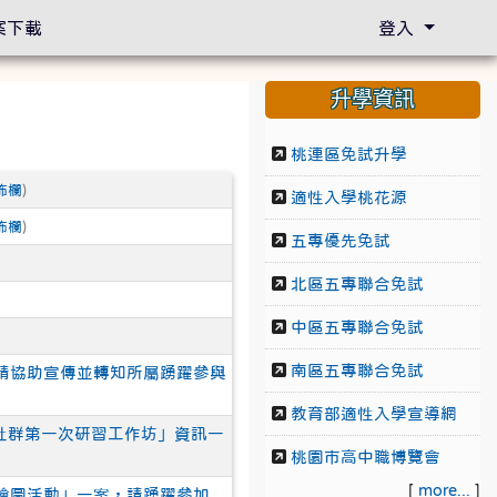
案下載
登入
升學資訊
桃連區免試升學
佈欄
)
適性入學桃花源
佈欄
)
五專優先免試
北區五專聯合免試
中區五專聯合免試
南區五專聯合免試
動，敬請協助宣傳並轉知所屬踴躍參與
教育部適性入學宣導網
社群第一次研習工作坊」資訊一
桃園市高中職博覽會
[
more...
]
暨繪圖活動」一案，請踴躍參加