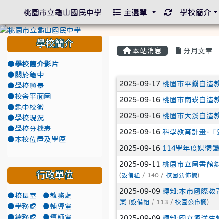
重新取得佈景
桃園市立龜山國民中學
主選單
學校簡介
學校簡介
本站消息
分月文章
●學校簡介影片
●關於龜中
文章列表
2025-09-17
桃園市平鎮自造教
●學校願景
●校舍平面圖
2025-09-16
桃園市南崁自造教
●龜中校徽
2025-09-16
桃園市大溪自造教
●學校現況
●學校分機表
2025-09-16
科學教育計畫-「
●本校位置及學區
2025-09-16
114學年度媒體
2025-09-11
桃園市立圖書館辦理
行政單位
(
設備組
/ 140 /
校園公佈欄
)
2025-09-09
轉知:本市國際教
●校長室
●教務處
案
(
設備組
/ 113 /
校園公佈欄
)
●學務處
●輔導室
●總務處
●導師室
2025-09-09
轉知:國立海洋生