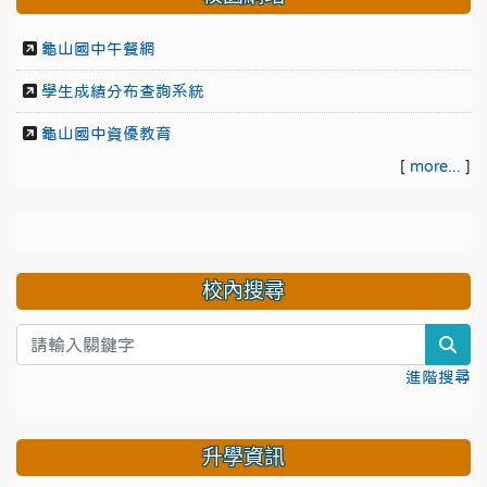
龜山國中午餐網
學生成績分布查詢系統
龜山國中資優教育
[
more...
]
校內搜尋
sea
進階搜尋
升學資訊