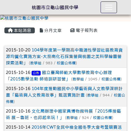
桃園市立龜山國民中學
本站消息
分月文章
電子報列表
文章列表
2015-10-20
104學年度第一學期高中職適性學習社區教育資
源均質化實施方案-大茄南化石採集營與桃園之美科學繪圖營
探索活動」
(
教學組
/ 983 /
校園公佈欄
)
2015-10-16
國立臺灣師範大學數學教育中心辦理
公告
「2015數學活動 師培訓研習營」
(
教學組
/ 1045 /
校園公佈欄
)
2015-10-16
104年度推動國民中小學藝術與人文教學深耕計
畫「藝術與人文教育故事」甄選實施計畫
(
教學組
/ 944 /
校園公
佈欄
)
2015-10-16
文化局辦理中國家具博物館特展「2015榫接藝
術 展－魯班，也卯起來玩！」
(
教學組
/ 924 /
校園公佈欄
)
2015-10-14
2016年CWT全民中檢全國冬季大會考暨競賽活