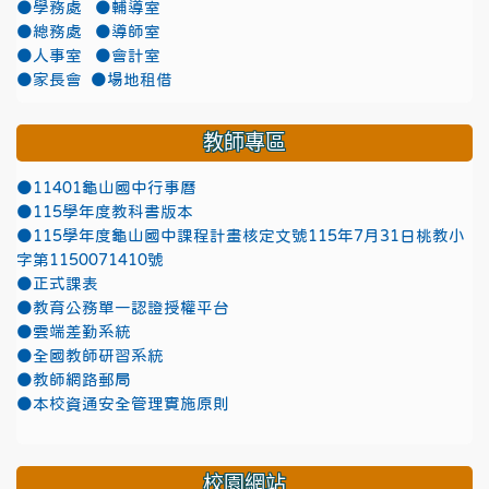
●學務處
●輔導室
●總務處
●導師室
●人事室
●會計室
●家長會
●場地租借
教師專區
●11401龜山國中行事曆
●115學年度教科書版本
●115學年度龜山國中課程計畫核定文號115年7月31日桃教小
字第1150071410號
●正式課表
●教育公務單一認證授權平台
●雲端差勤系統
●全國教師研習系統
●教師網路郵局
●本校資通安全管理實施原則
校園網站