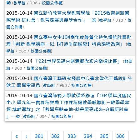
動
(
教學組
/ 798 /
校園公佈欄
)
2015-10-14
國立新竹教育大學教育學院「2015教育創新國
際學術 研討會：教育發展與產學合作」一案
(
教學組
/ 918 /
校
園公佈欄
)
2015-10-14
國立臺中女中104學年度優質化特色領航計畫辦
理「創新 教學講座－以【打造財商腦袋】特色課程為例」
(
教
學組
/ 868 /
校園公佈欄
)
2015-10-14
「221世界母語日創意概念影片徵選比賽」
(
教學
組
/ 908 /
校園公佈欄
)
2015-10-14
國立臺灣工藝研究發展中心臺北當代工藝設計分
館工 藝學堂訊息
(
教學組
/ 958 /
校園公佈欄
)
2015-10-14
國立臺灣師範大學數學系辦理「104學年度國民
中小 學九年一貫課程推動工作課程與教學輔導組－數學學習
領 域輔導群」之「數學亮點基地-就是要亮起來-分區研討會
」一案
(
教學組
/ 894 /
校園公佈欄
)
第一頁
上一頁
«
‹
381
382
383
384
385
386