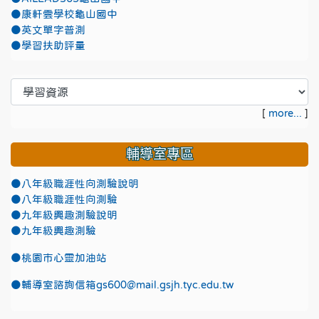
●康軒雲學校龜山國中
●英文單字普測
●學習扶助評量
[
more...
]
輔導室專區
●八年級職涯性向測驗說明
●八年級職涯性向測驗
●九年級興趣測驗說明
●九年級興趣測驗
●
桃園市心靈加油站
●
輔導室諮詢信箱gs600@mail.gsjh.tyc.edu.tw