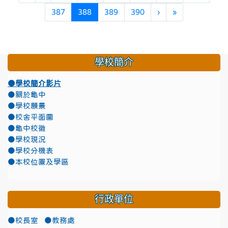
(目前頁次)
下一頁
最後頁
387
388
389
390
›
»
學校簡介
●學校簡介影片
●關於龜中
●學校願景
●校舍平面圖
●龜中校徽
●學校現況
●學校分機表
●本校位置及學區
行政單位
●校長室
●教務處