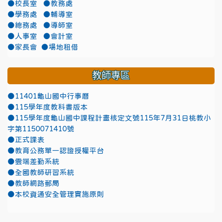
●校長室
●教務處
●學務處
●輔導室
●總務處
●導師室
●人事室
●會計室
●家長會
●場地租借
教師專區
●11401龜山國中行事曆
●115學年度教科書版本
●115學年度龜山國中課程計畫核定文號115年7月31日桃教小
字第1150071410號
●正式課表
●教育公務單一認證授權平台
●雲端差勤系統
●全國教師研習系統
●教師網路郵局
●本校資通安全管理實施原則