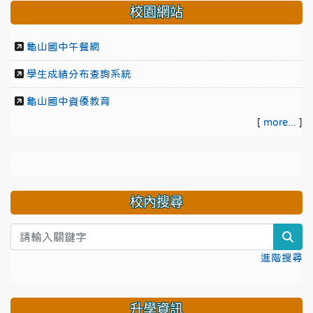
校園網站
龜山國中午餐網
學生成績分布查詢系統
龜山國中資優教育
[
more...
]
校內搜尋
sea
進階搜尋
升學資訊