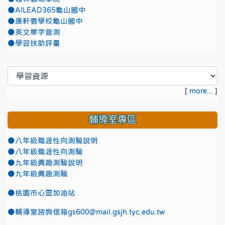
●AILEAD365龜山國中
●康軒雲學校龜山國中
●英文單字普測
●學習扶助評量
[
more...
]
輔導室專區
●八年級職涯性向測驗說明
●八年級職涯性向測驗
●九年級興趣測驗說明
●九年級興趣測驗
●
桃園市心靈加油站
●
輔導室諮詢信箱gs600@mail.gsjh.tyc.edu.tw