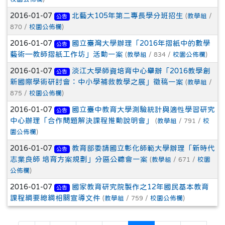
2016-01-07
北藝大105年第二專長學分班招生
(
教學組
/
公告
870 /
校園公佈欄
)
2016-01-07
國立臺灣大學辦理「2016年摺紙中的數學
公告
藝術—教師摺紙工作坊」活動一案
(
教學組
/ 834 /
校園公佈欄
)
2016-01-07
淡江大學師資培育中心舉辦「2016教學創
公告
新國際學術研討會：中小學補救教學之展」徵稿一案
(
教學組
/
875 /
校園公佈欄
)
2016-01-07
國立臺中教育大學測驗統計與適性學習研究
公告
中心辦理「合作問題解決課程推動說明會」
(
教學組
/ 791 /
校
園公佈欄
)
2016-01-07
教育部委請國立彰化師範大學辦理「新時代
公告
志業良師 培育方案規劃」分區公聽會一案
(
教學組
/ 671 /
校園
公佈欄
)
2016-01-07
國家教育研究院製作之12年國民基本教育
公告
課程綱要總綱相關宣導文件
(
教學組
/ 759 /
校園公佈欄
)