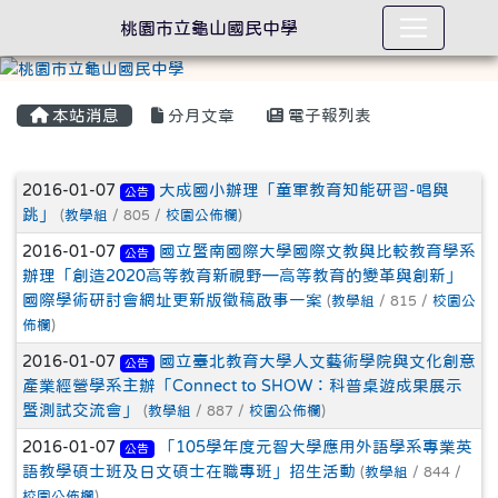
桃園市立龜山國民中學
本站消息
分月文章
電子報列表
文章列表
2016-01-07
大成國小辦理「童軍教育知能研習-唱與
公告
跳」
(
教學組
/ 805 /
校園公佈欄
)
2016-01-07
國立暨南國際大學國際文教與比較教育學系
公告
辦理「創造2020高等教育新視野—高等教育的變革與創新」
國際學術研討會網址更新版徵稿啟事一案
(
教學組
/ 815 /
校園公
佈欄
)
2016-01-07
國立臺北教育大學人文藝術學院與文化創意
公告
產業經營學系主辦「Connect to SHOW：科普桌遊成果展示
暨測試交流會」
(
教學組
/ 887 /
校園公佈欄
)
2016-01-07
「105學年度元智大學應用外語學系專業英
公告
語教學碩士班及日文碩士在職專班」招生活動
(
教學組
/ 844 /
校園公佈欄
)