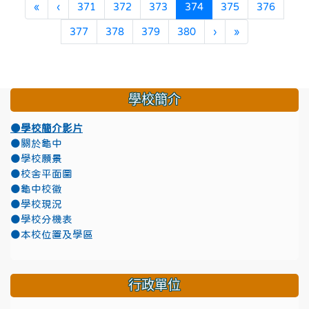
第一頁
上一頁
(目前頁次)
«
‹
371
372
373
374
375
376
下一頁
最後頁
377
378
379
380
›
»
學校簡介
●學校簡介影片
●關於龜中
●學校願景
●校舍平面圖
●龜中校徽
●學校現況
●學校分機表
●本校位置及學區
行政單位