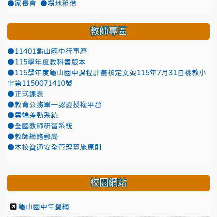
●家長會
●場地租借
教師專區
●11401龜山國中行事曆
●115學年度教科書版本
●115學年度龜山國中課程計畫核定文號115年7月31日桃教小
字第1150071410號
●正式課表
●教育公務單一認證授權平台
●雲端差勤系統
●全國教師研習系統
●教師網路郵局
●本校資通安全管理實施原則
校園網站
龜山國中午餐網