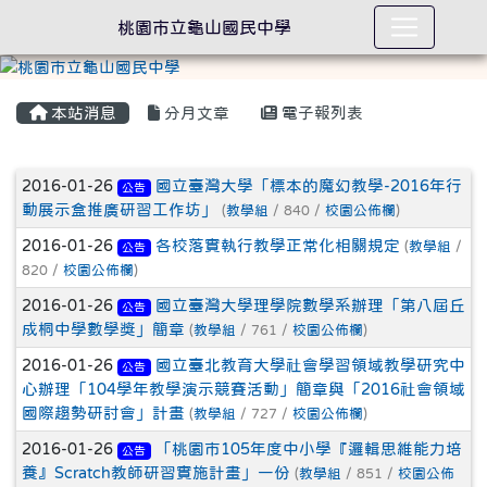
桃園市立龜山國民中學
本站消息
分月文章
電子報列表
文章列表
2016-01-26
國立臺灣大學「標本的魔幻教學-2016年行
公告
動展示盒推廣研習工作坊」
(
教學組
/ 840 /
校園公佈欄
)
2016-01-26
各校落實執行教學正常化相關規定
(
教學組
/
公告
820 /
校園公佈欄
)
2016-01-26
國立臺灣大學理學院數學系辦理「第八屆丘
公告
成桐中學數學獎」簡章
(
教學組
/ 761 /
校園公佈欄
)
2016-01-26
國立臺北教育大學社會學習領域教學研究中
公告
心辦理「104學年教學演示競賽活動」簡章與「2016社會領域
國際趨勢研討會」計畫
(
教學組
/ 727 /
校園公佈欄
)
2016-01-26
「桃園市105年度中小學『邏輯思維能力培
公告
養』Scratch教師研習實施計畫」一份
(
教學組
/ 851 /
校園公佈