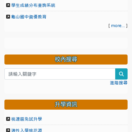
學生成績分布查詢系統
龜山國中資優教育
[
more...
]
校內搜尋
sea
進階搜尋
升學資訊
桃連區免試升學
適性入學桃花源