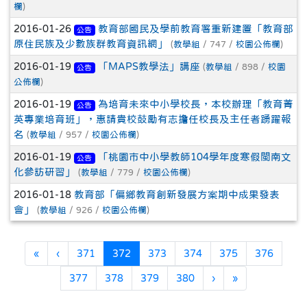
欄
)
2016-01-26
教育部國民及學前教育署重新建置「教育部
公告
原住民族及少數族群教育資訊網」
(
教學組
/ 747 /
校園公佈欄
)
2016-01-19
「MAPS教學法」講座
(
教學組
/ 898 /
校園
公告
公佈欄
)
2016-01-19
為培育未來中小學校長，本校辦理「教育菁
公告
英專業培育班」，惠請貴校鼓勵有志擔任校長及主任者踴躍報
名
(
教學組
/ 957 /
校園公佈欄
)
2016-01-19
「桃園市中小學教師104學年度寒假閩南文
公告
化參訪研習」
(
教學組
/ 779 /
校園公佈欄
)
2016-01-18
教育部「偏鄉教育創新發展方案期中成果發表
會」
(
教學組
/ 926 /
校園公佈欄
)
第一頁
上一頁
(目前頁次)
«
‹
371
372
373
374
375
376
下一頁
最後頁
377
378
379
380
›
»