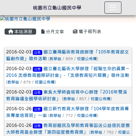
桃園市立龜山國民中學
本站消息
分月文章
電子報列表
文章列表
2016-02-03
國立臺灣藝術教育館辦理「105年教育部文
公告
藝創作獎」徵件活動
(
教學組
/ 859 /
校園公佈欄
)
2016-02-03
國立臺北藝術大學辦理「經驗生命的真實－
公告
2016 美感教育國際研討會」-「美感教育短片競賽」徵件活動
(
教學組
/ 879 /
校園公佈欄
)
2016-02-03
東吳大學師資培育中心辦理「2016年雙溪
公告
教育論壇全國學術研討會」
(
教學組
/ 857 /
校園公佈欄
)
2016-01-26
國立新竹教育大學辦理「104學年度教育菁
公告
英專業培育班」一案
(
教學組
/ 772 /
校園公佈欄
)
2016-01-26
教育部國民及學前教育署函送公益信託星雲
公告
大師教育基金辦理「第四屆星雲教育獎」
(
教學組
/ 792 /
校園公