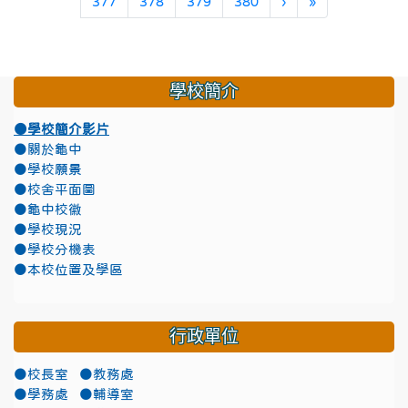
下一頁
最後頁
377
378
379
380
›
»
學校簡介
●學校簡介影片
●關於龜中
●學校願景
●校舍平面圖
●龜中校徽
●學校現況
●學校分機表
●本校位置及學區
行政單位
●校長室
●教務處
●學務處
●輔導室