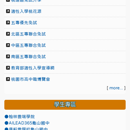
桃連區免試升學
適性入學桃花源
五專優先免試
北區五專聯合免試
中區五專聯合免試
南區五專聯合免試
教育部適性入學宣導網
桃園市高中職博覽會
[
more...
]
學生專區
●翰林雲端學院
●AILEAD365龜山國中
●康軒雲學校龜山國中