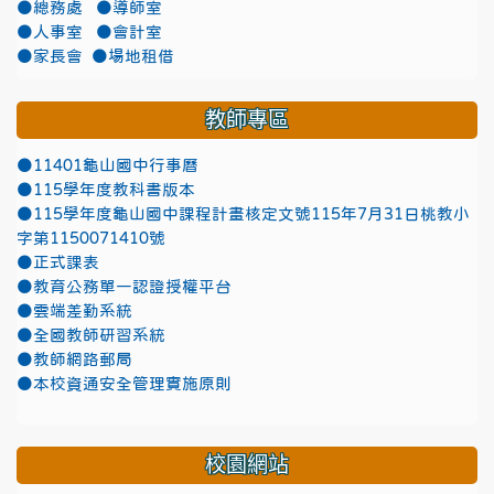
●總務處
●導師室
●人事室
●會計室
●家長會
●場地租借
教師專區
●11401龜山國中行事曆
●115學年度教科書版本
●115學年度龜山國中課程計畫核定文號115年7月31日桃教小
字第1150071410號
●正式課表
●教育公務單一認證授權平台
●雲端差勤系統
●全國教師研習系統
●教師網路郵局
●本校資通安全管理實施原則
校園網站