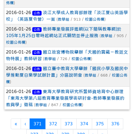
佈欄
)
2016-01-26
淡江大學成人教育部辦理「淡江夏山英語學
公告
校」（英語夏令營）一案
(
教學組
/ 913 /
校園公佈欄
)
2016-01-26
教師專業發展評鑑網(以下簡稱教專網)於
公告
105年1月25日零時起網站正式關閉並停止服務
(
教學組
/ 905 /
校園公佈欄
)
2016-01-26
國立故宮博物院舉辦「天國的寶藏－教廷文
公告
物特展」教師研習
(
教學組
/ 726 /
校園公佈欄
)
2016-01-26
國立臺中教育大學舉辦「國民小學及國民中
公告
學推動夏日樂學試辦計畫」分區說明會
(
教學組
/ 668 /
校園公佈
欄
)
2016-01-26
東海大學教育研究所暨師資培育中心辦理
公告
「東海大學第八屆教育專業發展學術研討會-教師專業發展的
教與學」徵稿
(
教學組
/ 847 /
校園公佈欄
)
第一頁
上一頁
(目前頁次)
«
‹
371
372
373
374
375
376