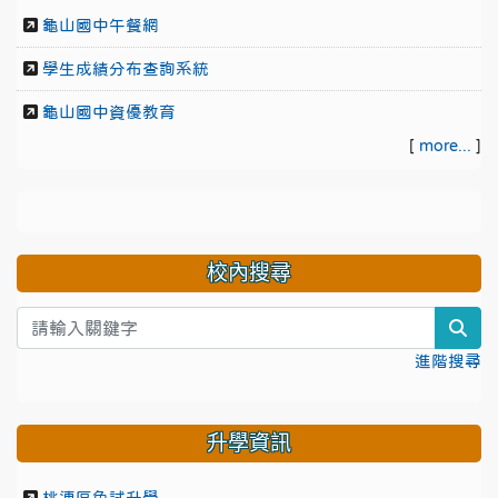
龜山國中午餐網
學生成績分布查詢系統
龜山國中資優教育
[
more...
]
校內搜尋
sea
進階搜尋
升學資訊