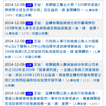
2014-12-09
主旨： 有關國立臺北大學「103學年度第2
公告
學期學分班及非學分班」招生資訊，請 查照轉知。
(
人事助理
/
1089 /
校園公佈欄
)
2014-12-09
主旨： 函轉有關越南胡志明市臺灣學校
公告
103學年度人事主任及總務處庶務組長甄選一案，請 查照。
(
人事助理
/ 1278 /
校園公佈欄
)
2014-12-09
主旨： 行政院人事行政總處公務人力發展
公告
中心(以下簡稱人力中心)為因應年度訓練預算縮減，該中心
104年為期1天之研習班均取消提前住宿，請 查照轉知。
(
人事
助理
/ 1126 /
校園公佈欄
)
2014-12-09
主旨： 有關國泰人壽保險股份有限公司承
公告
作之102年至103年「築巢優利貸」－全國公教員工房屋貸款
一案，將於103年12月31日屆滿，請查照並轉知所屬有需要之
同仁於期間屆滿前完成受理申貸手續。
(
人事助理
/ 1131 /
校園
公佈欄
)
2014-12-08
主旨： 函轉有關公務人員受行政懲處後，
公告
復經公務員懲戒委員會就同一事件作成懲戒處分，權責機關是
否須註銷原行政懲處疑義一案，請 查照。
(
人事助理
/ 1245 /