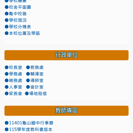
●學校願景
●校舍平面圖
●龜中校徽
●學校現況
●學校分機表
●本校位置及學區
行政單位
●校長室
●教務處
●學務處
●輔導室
●總務處
●導師室
●人事室
●會計室
●家長會
●場地租借
教師專區
●11401龜山國中行事曆
●115學年度教科書版本