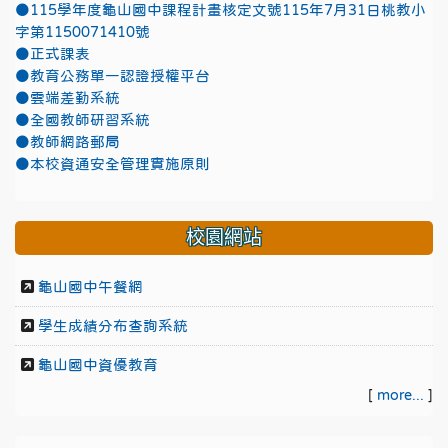
●115學年度龜山國中課程計畫核定文號115年7月31日桃教小
字第1150071410號
●正式課表
●教育公務單一認證授權平台
●雲端差勤系統
●全國教師研習系統
●教師網路郵局
●本校資通安全管理實施原則
校園網站
龜山國中午餐網
學生成績分布查詢系統
龜山國中資優教育
[
more...
]