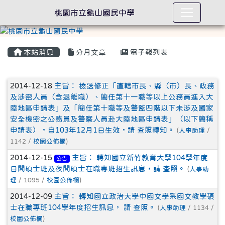
桃園市立龜山國民中學
本站消息
分月文章
電子報列表
文章列表
2014-12-18
主旨： 檢送修正「直轄市長、縣（市）長、政務
及涉密人員（含退離職）、簡任第十一職等以上公務員進入大
陸地區申請表」及「簡任第十職等及警監四階以下未涉及國家
安全機密之公務員及警察人員赴大陸地區申請表」（以下簡稱
申請表），自103年12月1日生效，請 查照轉知。
(
人事助理
/
1142 /
校園公佈欄
)
2014-12-15
主旨： 轉知國立新竹教育大學104學年度
公告
日間碩士班及夜間碩士在職專班招生訊息，請 查照。
(
人事助
理
/ 1095 /
校園公佈欄
)
2014-12-09
主旨： 轉知國立政治大學中國文學系國文教學碩
士在職專班104學年度招生訊息， 請 查照。
(
人事助理
/ 1134 /
校園公佈欄
)