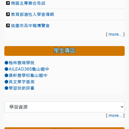
南區五專聯合免試
教育部適性入學宣導網
桃園市高中職博覽會
[
more...
]
學生專區
●翰林雲端學院
●AILEAD365龜山國中
●康軒雲學校龜山國中
●英文單字普測
●學習扶助評量
[
more...
]