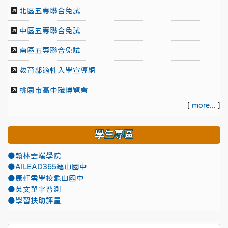
北區五專聯合免試
中區五專聯合免試
南區五專聯合免試
教育部適性入學宣導網
桃園市高中職博覽會
[
more...
]
學生專區
●翰林雲端學院
●AILEAD365龜山國中
●康軒雲學校龜山國中
●英文單字普測
●學習扶助評量