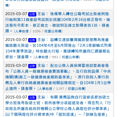
欄
)
2015-03-07
主旨： 後備軍人轉任公職考試比敘條例施
公告
行細則第11條業經考試院於民國104年2月16日修正發布，檢
送發布令影本、修正條文、總說明及條文對照表各1份，請查
照。
(
人事助理
/ 1056 /
校園公佈欄
)
2015-03-07
主旨： 函轉交通部臺灣鐵路管理局為推廣
公告
鐵路觀光旅遊，於104年4月至6月間推出「2天1夜郵輪式列車
104年夏季旅遊」特色觀光行程，惠請轉知所屬同仁踴躍報名
參加，請查照。
(
人事助理
/ 993 /
校園公佈欄
)
2015-03-07
主旨： 配合公務人員保障暨培訓委員會發
公告
布「公務人員一般健康檢查實施要點」，及行政院函頒「中央
機關(構)員工一般健康檢查補助基準表」，原行政院人事行政
局及人事行政總處健康檢查相關函釋規定，自104年1月1日停
止適用，請查照。
(
人事助理
/ 1197 /
校園公佈欄
)
2015-03-07
主旨： 有關 貴局函詢自行選修或參加碩士
公告
學分班後考取碩士班，前所修學分或經抵免者，得否列入「行
政院及所屬各級政府機關公立學校公務人員陞任評分標準表」
(以下簡稱陞任評分標準表)中「個別選項」－「訓練及進修」