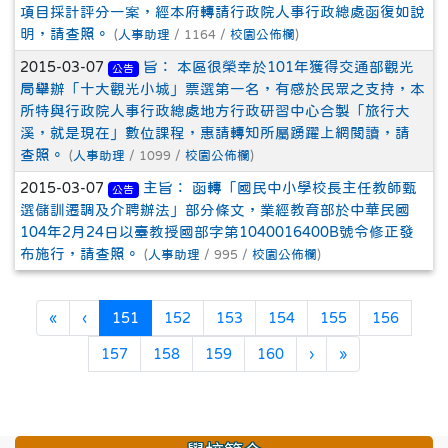
項目採計評分一案，經本府轉請行政院人事行政總處函復如說
明，請查照。
(
人事助理
/ 1164 /
校園公佈欄
)
2015-03-07
旨： 本區很榮幸於101年獲得交通部觀光
公告
局舉辦「十大觀光小城」票選第一名，有感於民眾之支持，本
所特與行政院人事行政總處地方行政研習中心合製「旅行大
溪，就是現在」數位課程，惠請轉知所屬踴躍上網閱讀，請
查照。
(
人事助理
/ 1099 /
校園公佈欄
)
2015-03-07
主旨： 函轉「國民中小學校長主任教師甄
公告
選儲訓遷調及介聘辦法」部分條文，業經教育部於中華民國
104年2月24日以臺教授國部字第1040016400B號令修正發
布施行，請查照。
(
人事助理
/ 995 /
校園公佈欄
)
第一頁
上一頁
(目前頁次)
«
‹
151
152
153
154
155
156
下一頁
最後頁
157
158
159
160
›
»