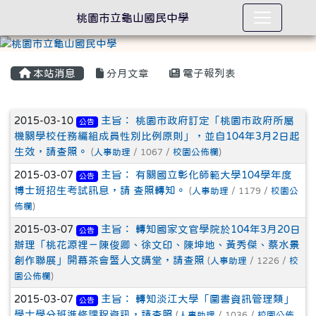
桃園市立龜山國民中學
本站消息
分月文章
電子報列表
文章列表
2015-03-10
主旨： 桃園市政府訂定「桃園市政府所屬
公告
機關學校任務編組成員性別比例原則」，並自104年3月2日起
生效，請查照。
(
人事助理
/ 1067 /
校園公佈欄
)
2015-03-07
主旨： 有關國立彰化師範大學104學年度
公告
博士班招生考試訊息，請 查照轉知。
(
人事助理
/ 1179 /
校園公
佈欄
)
2015-03-07
主旨： 轉知國家文官學院於104年3月20日
公告
辦理「桃花源裡－陳俊卿、徐文印、陳坤地、黃秀傑、蔡水景
創作聯展」開幕茶會暨人文講堂，請查照
(
人事助理
/ 1226 /
校
園公佈欄
)
2015-03-07
主旨： 轉知淡江大學「圖書資訊管理類」
公告
學士學分班進修課程資訊，請查照
(
人事助理
/ 1036 /
校園公佈