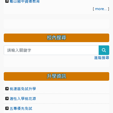
龜山國中資優教育
[
more...
]
校內搜尋
sea
進階搜尋
升學資訊
桃連區免試升學
適性入學桃花源
五專優先免試