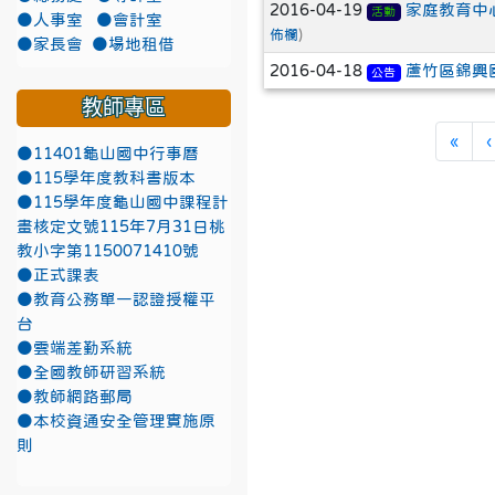
2016-04-19
家庭教育中
活動
●人事室
●會計室
佈欄
)
●家長會
●場地租借
2016-04-18
蘆竹區錦興
公告
教師專區
第一
«
‹
●11401龜山國中行事曆
●115學年度教科書版本
●115學年度龜山國中課程計
畫核定文號115年7月31日桃
教小字第1150071410號
●正式課表
●教育公務單一認證授權平
台
●雲端差勤系統
●全國教師研習系統
●教師網路郵局
●本校資通安全管理實施原
則