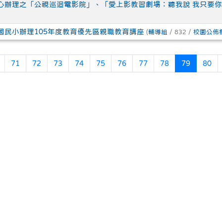
心辦理之「公視巡迴電影院」、「愛上影教習劇場：聽我說 我只要
國民小辦理105年度教育優先區親職教育講座
(
輔導組
/ 832 /
校園公佈
頁
上一頁
(目前頁次
71
72
73
74
75
76
77
78
79
80