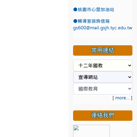
●
桃園市心靈加油站
●
輔導室諮詢信箱
gs600@mail.gsjh.tyc.edu.tw
常用連結
[
more...
]
連絡我們