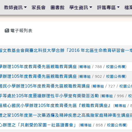
設定
教師資訊
家長會
圖書館
學生資訊
評鑑專區
檔
電子報列表
智文教基金會與臺北科技大學合辦「2016 年北區生命教育研習會─
學辦理105年度教育優先區親職教育講座
(
輔導組
/ 788 /
校園公佈欄
)
學辦理105年度教育優先區親職教育講座
(
輔導組
/ 902 /
校園公佈欄
)
國民小學辦理105年度教育優先區親職教育講座
(
輔導組
/ 727 /
校園公
平等處於105年度賡續辦理性平小學堂有獎徵答活動
(
輔導組
/ 996 /
校
區楊心國民小學辦理105年度教育優先區『親職教育講座』
(
輔導組
/ 
理之家105年度第一次藥酒癮及精神疾患之高風險家庭精神衛生講座
心辦理之「共創愛的家園－社區讀書會」
(
輔導組
/ 858 /
校園公佈欄
)