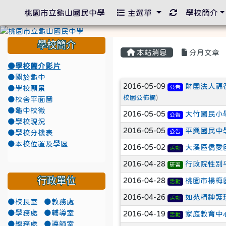
重新取得佈景
桃園市立龜山國民中學
主選單
學校簡介
學校簡介
本站消息
分月文章
●學校簡介影片
●關於龜中
文章列表
2016-05-09
財團法人福
公告
●學校願景
校園公佈欄
)
●校舍平面圖
●龜中校徽
2016-05-05
大竹國民小
公告
●學校現況
2016-05-05
平興國民中
公告
●學校分機表
●本校位置及學區
2016-05-02
大溪區僑愛
活動
2016-04-28
行政院性別
研習
行政單位
2016-04-28
桃園市楊梅
活動
2016-04-26
如苑精神護
活動
●校長室
●教務處
●學務處
●輔導室
2016-04-19
家庭教育中
活動
●總務處
●導師室