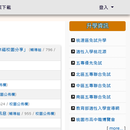
案下載
登入
升學資訊
桃連區免試升學
幸福校園分享」
(
輔導組
/ 796 /
適性入學桃花源
五專優先免試
北區五專聯合免試
佈欄
)
中區五專聯合免試
園公佈欄
)
南區五專聯合免試
824 /
校園公佈欄
)
教育部適性入學宣導網
訊息
(
輔導組
/ 955 /
校園公佈欄
)
桃園市高中職博覽會
[
more...
]