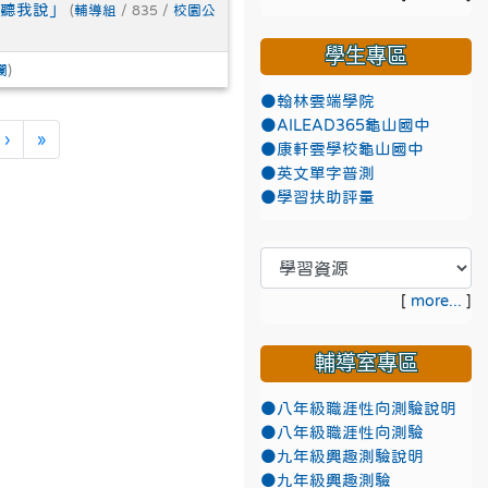
你聽我說」
(
輔導組
/ 835 /
校園公
學生專區
欄
)
●翰林雲端學院
●AILEAD365龜山國中
)
下一頁
最後頁
›
»
●康軒雲學校龜山國中
●英文單字普測
●學習扶助評量
[
more...
]
輔導室專區
●八年級職涯性向測驗說明
●八年級職涯性向測驗
●九年級興趣測驗說明
●九年級興趣測驗