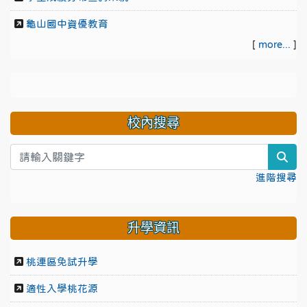
龜山國中資優教育
[
more...
]
校內搜尋
sea
進階搜尋
升學資訊
桃連區免試升學
適性入學桃花源