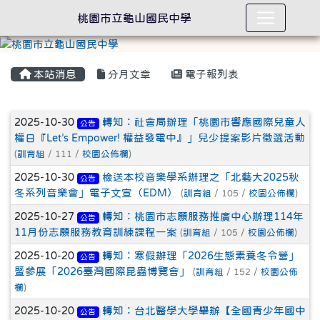
桃園市立龜山國民中學
本站消息
分月文章
電子報列表
文章列表
2025-10-30
轉知：社會局辦理「桃園市響應國際兒童人
公告
權日『Let’s Empower! 權益發電中』」兒少提案影片徵選活動
(
訓育組
/ 111 /
校園公佈欄
)
2025-10-30
檢送本校音樂學系辦理之「北藝大2025秋
公告
冬系列音樂會」電子文宣（EDM）
(
訓育組
/ 105 /
校園公佈欄
)
2025-10-27
轉知：桃園市志願服務推廣中心辦理114年
公告
11月份志願服務教育訓練課程一案
(
訓育組
/ 105 /
校園公佈欄
)
2025-10-20
轉知：寒假辦理「2026生態素養冬令營」
公告
暨參展「2026臺灣國際昆蟲博覽會」
(
訓育組
/ 152 /
校園公佈
欄
)
2025-10-20
轉知：台北醫學大學舉辦【全國青少年國中
公告