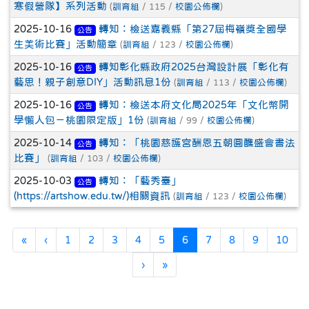
寒假營隊】系列活動
(
訓育組
/ 115 /
校園公佈欄
)
2025-10-16
轉知：檢送嘉義縣「第27屆梅嶺獎全國學
公告
生美術比賽」活動簡章
(
訓育組
/ 123 /
校園公佈欄
)
2025-10-16
轉知彰化縣政府2025台灣設計展「彰化有
公告
藝思！親子創意DIY」活動訊息1份
(
訓育組
/ 113 /
校園公佈欄
)
2025-10-16
轉知：檢送本府文化局2025年「文化幣開
公告
學懶人包－桃園限定版」1份
(
訓育組
/ 99 /
校園公佈欄
)
2025-10-14
轉知：「桃園慈護宮酬恩五朝圓醮盛會書法
公告
比賽」
(
訓育組
/ 103 /
校園公佈欄
)
2025-10-03
轉知：「藝秀臺」
公告
(https://artshow.edu.tw/)相關資訊
(
訓育組
/ 123 /
校園公佈欄
)
第一頁
上一頁
(目前頁次)
«
‹
1
2
3
4
5
6
7
8
9
10
下一頁
最後頁
›
»