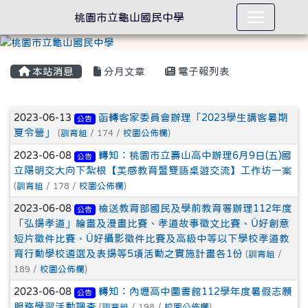
桃園市立龜山國民中學
本站消息
分月文章
電子報列表
文章列表
2023-06-13
函轉客家委員會辦理「2023學生講客暑期
公告
夏令營」
(
訓育組
/ 174 /
校園公佈欄
)
2023-06-08
轉知：桃園市立壽山高中辦理6月9日(五)國
公告
立陽明交大向下紮根【美感教育暨雙語桌遊交流】工作坊一案
(
訓育組
/ 178 /
校園公佈欄
)
2023-06-08
檢送教育部國民及學前教育署辦理112年度
公告
「弘揚孝道」繪畫及漫畫比賽、孝道故事徵文比賽、Ü好創意
短片徵件比賽、Ü好攝影徵件比賽及高級中等以下學校孝道教
育行動學校遴選及表揚等5項活動之實施計畫各1份
(
訓育組
/
189 /
校園公佈欄
)
2023-06-08
轉知：內壢高中圖書館112學年度暑假志願
公告
服務學習活動調查
(
訓育組
/ 198 /
校園公佈欄
)