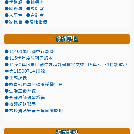
●學務處
●輔導室
●總務處
●導師室
●人事室
●會計室
●家長會
●場地租借
教師專區
●11401龜山國中行事曆
●115學年度教科書版本
●115學年度龜山國中課程計畫核定文號115年7月31日桃教小
字第1150071410號
●正式課表
●教育公務單一認證授權平台
●雲端差勤系統
●全國教師研習系統
●教師網路郵局
●本校資通安全管理實施原則
校園網站