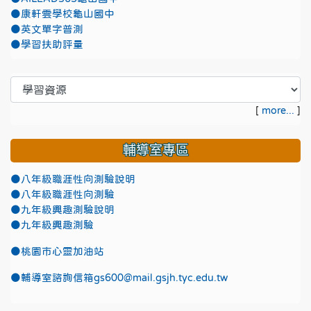
●康軒雲學校龜山國中
●英文單字普測
●學習扶助評量
[
more...
]
輔導室專區
●八年級職涯性向測驗說明
●八年級職涯性向測驗
●九年級興趣測驗說明
●九年級興趣測驗
●
桃園市心靈加油站
●
輔導室諮詢信箱gs600@mail.gsjh.tyc.edu.tw