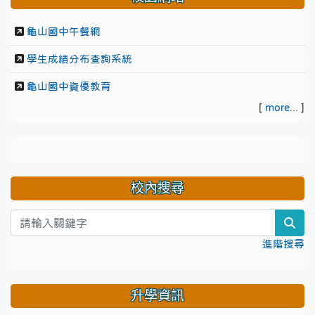
龜山國中午餐網
學生成績分布查詢系統
龜山國中資優教育
[
more...
]
校內搜尋
sea
進階搜尋
升學資訊