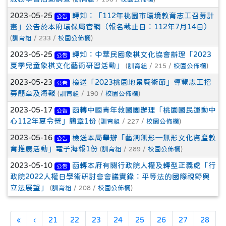
2023-05-25
轉知：「112年桃園市環境教育志工召募計
公告
畫」公告於本府環保局官網（報名截止日：112年7月14日）
(
訓育組
/ 233 /
校園公佈欄
)
2023-05-25
轉知：中華民國象棋文化協會辦理「2023
公告
夏季兒童象棋文化藝術研習活動」
(
訓育組
/ 215 /
校園公佈欄
)
2023-05-23
檢送「2023桃園地景藝術節」導覽志工招
公告
募簡章及海報
(
訓育組
/ 190 /
校園公佈欄
)
2023-05-17
函轉中國青年救國團辦理「桃園國民運動中
公告
心112年夏令營」簡章1份
(
訓育組
/ 227 /
校園公佈欄
)
2023-05-16
檢送本局舉辦「藝潤無形─無形文化資產教
公告
育推廣活動」電子海報1份
(
訓育組
/ 289 /
校園公佈欄
)
2023-05-10
函轉本府有關行政院人權及轉型正義處「行
公告
政院2022人權日學術研討會會議實錄：平等法的國際視野與
立法展望」
(
訓育組
/ 208 /
校園公佈欄
)
第一頁
上一頁
«
‹
21
22
23
24
25
26
27
28