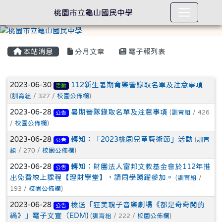
桃園市立龜山國民中學
本站消息
分月文章
電子報列表
文章列表
2023-06-30
112新生暑期育樂營錄取名單及注意事項
活動
(
訓育組
/ 327 /
校園公佈欄
)
2023-06-28
暑期營隊錄取名單及注意事項
(
訓育組
/ 426
公告
/
校園公佈欄
)
2023-06-28
轉知：「2023桃園兒童藝術節」活動
(
訓育
公告
組
/ 270 /
校園公佈欄
)
2023-06-28
轉知：財團法人富邦文教基金會於112年推
公告
出免費線上課程【理財學堂】，請同學踴躍參加。
(
訓育組
/
193 /
校園公佈欄
)
2023-06-28
檢送「狂美親子音樂劇場《都是奇奇闖的
公告
禍》」電子文宣（EDM)
(
訓育組
/ 222 /
校園公佈欄
)