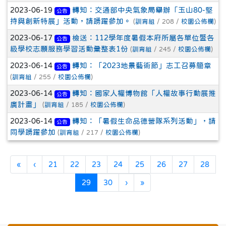
2023-06-19
轉知：交通部中央氣象局舉辦「玉山80-堅
公告
持與創新特展」活動，請踴躍參加。
(
訓育組
/ 208 /
校園公佈欄
)
2023-06-17
檢送：112學年度暑假本府所屬各單位暨各
公告
級學校志願服務學習活動彙整表1份
(
訓育組
/ 245 /
校園公佈欄
)
2023-06-14
轉知：「2023地景藝術節」志工召募簡章
公告
(
訓育組
/ 255 /
校園公佈欄
)
2023-06-14
轉知：國家人權博物館「人權故事行動展推
公告
廣計畫」
(
訓育組
/ 185 /
校園公佈欄
)
2023-06-14
轉知：「暑假生命品德營隊系列活動」，請
公告
同學踴躍參加
(
訓育組
/ 217 /
校園公佈欄
)
第一頁
上一頁
«
‹
21
22
23
24
25
26
27
28
(目前頁次)
下一頁
最後頁
29
30
›
»