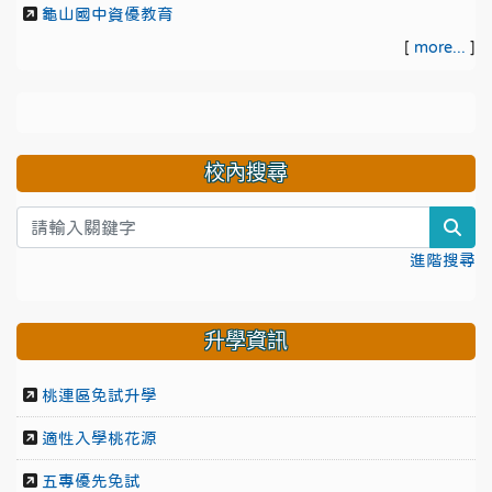
龜山國中資優教育
[
more...
]
校內搜尋
sea
進階搜尋
升學資訊
桃連區免試升學
適性入學桃花源
五專優先免試