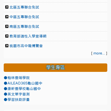
北區五專聯合免試
中區五專聯合免試
南區五專聯合免試
教育部適性入學宣導網
桃園市高中職博覽會
[
more...
]
學生專區
●翰林雲端學院
●AILEAD365龜山國中
●康軒雲學校龜山國中
●英文單字普測
●學習扶助評量