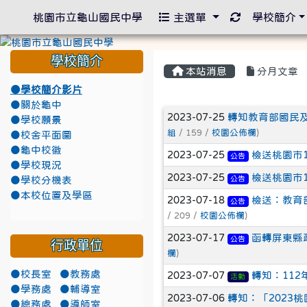
重新取得佈景
桃園市立龜山國民中學
主選單
學校簡介
學校簡介
本站消息
分月文章
●學校簡介影片
●關於龜中
文章列表
2023-07-25
轉知教育部國民及
●學校願景
組
/ 159 /
校園公佈欄
)
●校舍平面圖
●龜中校徽
2023-07-25
檢送桃園市
公告
●學校現況
2023-07-25
檢送桃園市
公告
●學校分機表
●本校位置及學區
2023-07-18
檢送：教育
公告
/ 209 /
校園公佈欄
)
2023-07-17
函轉屏東縣政
公告
行政單位
欄
)
●校長室
●教務處
2023-07-07
轉知：112
活動
●學務處
●輔導室
2023-07-06
轉知：「2023
●總務處
●導師室