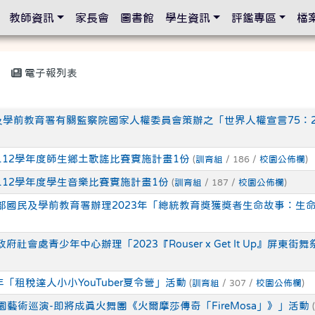
設定
教師資訊
家長會
圖書館
學生資訊
評鑑專區
檔
電子報列表
學前教育署有關監察院國家人權委員會策辦之「世界人權宣言75：2
112學年度師生鄉土歌謠比賽實施計畫1份
(
訓育組
/ 186 /
校園公佈欄
)
112學年度學生音樂比賽實施計畫1份
(
訓育組
/ 187 /
校園公佈欄
)
部國民及學前教育署辦理2023年「總統教育獎獲獎者生命故事：生
府社會處青少年中心辦理「2023『Rouser x Get It Up』屏東街
年「租稅達人小小YouTuber夏令營」活動
(
訓育組
/ 307 /
校園公佈欄
)
桃園藝術巡演-即將成真火舞團《火爾摩莎傳奇「FireMosa」》」活動
(