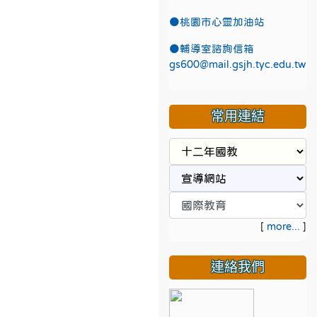
●
桃園市心靈加油站
●
輔導室諮詢信箱
gs600@mail.gsjh.tyc.edu.tw
常用連結
[
more...
]
連絡我們