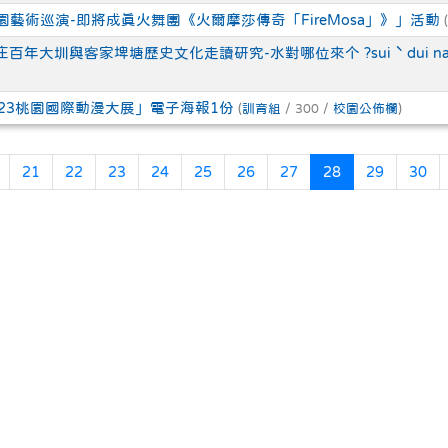
桃園藝術巡演-即將成真火舞團《火爾摩莎傳奇「FireMosa」》」活動
(
年大圳與客家埤塘歷史文化走讀研究-水對哪位來个 ?sui ˋ dui nai vi 
023桃園國際動漫大展」電子海報1份
(
訓育組
/ 300 /
校園公佈欄
)
頁
上一頁
(目前頁次)
21
22
23
24
25
26
27
28
29
30