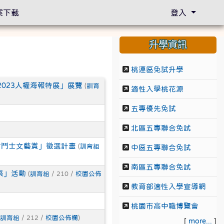
案下載
登入
升學資訊
桃連區免試升學
023人權海報特展」展覽
(
訓育
適性入學桃花源
五專優先免試
北區五專聯合免試
命鬥士文藝賞」徵選計畫
(
訓育組
中區五專聯合免試
南區五專聯合免試
舞祭」活動
(
訓育組
/ 210 /
校園公佈
教育部適性入學宣導網
桃園市高中職博覽會
訓育組
/ 212 /
校園公佈欄
)
[
more...
]