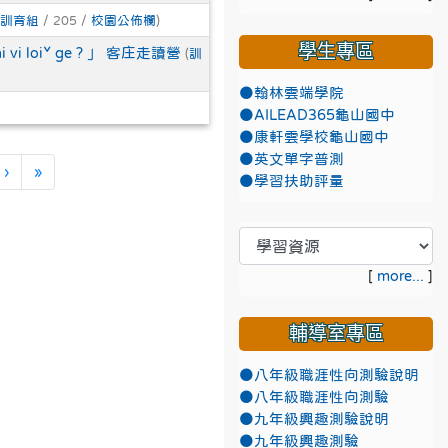
訓育組
/ 205 /
校園公佈欄
)
學生專區
loiˇ ge ? 」 客庄走讀營
(
訓
●翰林雲端學院
●AILEAD365龜山國中
●康軒雲學校龜山國中
●英文單字普測
下一頁
最後頁
›
»
●學習扶助評量
[
more...
]
輔導室專區
●八年級職涯性向測驗說明
●八年級職涯性向測驗
●九年級興趣測驗說明
●九年級興趣測驗