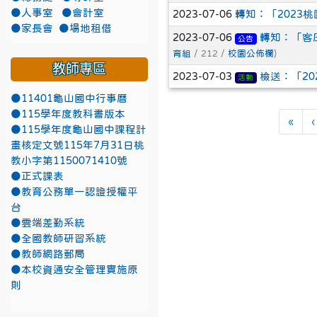
●人事室
●會計室
2023-07-06
轉知：「2023
●家長會
●場地租借
2023-07-06
轉知：「客庄百
公告
育組
/ 212 /
校園公佈欄
)
教師專區
2023-07-03
檢送：「2
活動
●11401龜山國中行事曆
●115學年度教科書版本
第一
«
‹
●115學年度龜山國中課程計
畫核定文號115年7月31日桃
教小字第1150071410號
●正式課表
●教育公務單一認證授權平
台
●雲端差勤系統
●全國教師研習系統
●教師網路郵局
●本校資通安全管理實施原
則