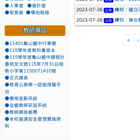
●人事室
●會計室
2023-07-26
轉知：國立
公告
●家長會
●場地租借
2023-07-26
轉知：聯合
公告
教師專區
第一
«
‹
●11401龜山國中行事曆
●115學年度教科書版本
●115學年度龜山國中課程計
畫核定文號115年7月31日桃
教小字第1150071410號
●正式課表
●教育公務單一認證授權平
台
●雲端差勤系統
●全國教師研習系統
●教師網路郵局
●本校資通安全管理實施原
則