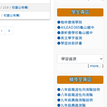
/ 219 /
校園公佈欄
)
學生專區
 /
校園公佈欄
)
●翰林雲端學院
●AILEAD365龜山國中
下一頁
最後頁
›
»
●康軒雲學校龜山國中
●英文單字普測
●學習扶助評量
[
more...
]
輔導室專區
●八年級職涯性向測驗說明
●八年級職涯性向測驗
●九年級興趣測驗說明
●九年級興趣測驗