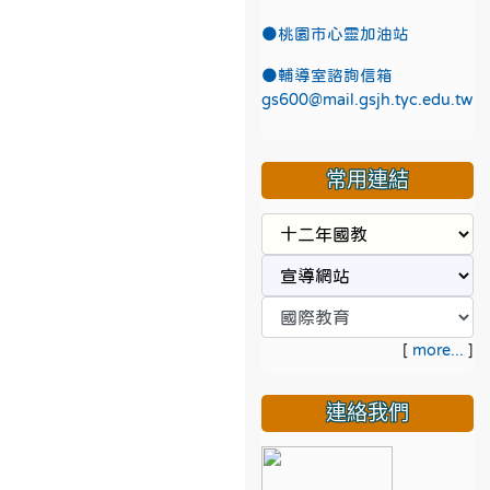
●
桃園市心靈加油站
●
輔導室諮詢信箱
gs600@mail.gsjh.tyc.edu.tw
常用連結
[
more...
]
連絡我們