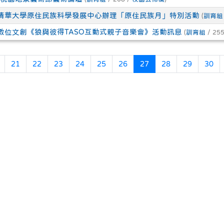
清華大學原住民族科學發展中心辦理「原住民族月」特別活動
(
訓育組
數位文創《狼與彼得TASO互動式親子音樂會》活動訊息
(
訓育組
/ 255
頁
上一頁
(目前頁次)
21
22
23
24
25
26
27
28
29
30