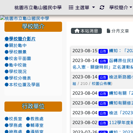
重新取得佈景
桃園市立龜山國民中學
主選單
學校簡介
學校簡介
本站消息
分月文章
●學校簡介影片
●關於龜中
文章列表
2023-08-15
轉知：「20
公告
●學校願景
●校舍平面圖
2023-08-14
函轉原住民
公告
●龜中校徽
名入憲．關鍵時刻」正名運動紀錄片（下
●學校現況
2023-08-14
檢送新路國
公告
●學校分機表
組
/ 210 /
校園公佈欄
)
●本校位置及學區
2023-08-04
轉知有關「
公告
2023-08-04
轉知有關修
公告
行政單位
2023-08-04
檢送「20
公告
●校長室
●教務處
2023-08-02
112學年度
公告
●學務處
●輔導室
●總務處
●導師室
2023-07-26
轉知：20
公告