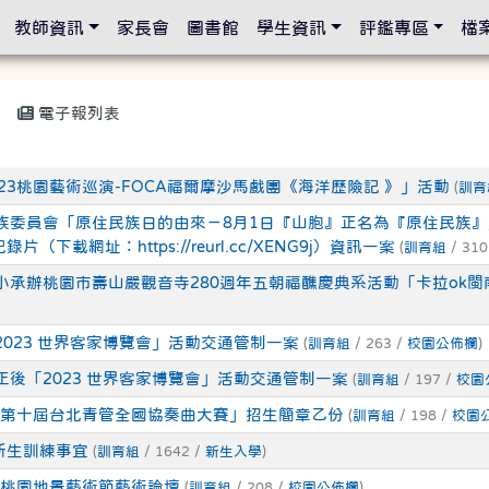
設定
教師資訊
家長會
圖書館
學生資訊
評鑑專區
檔
電子報列表
23桃園藝術巡演-FOCA福爾摩沙馬戲團《海洋歷險記 》」活動
(
訓育
族委員會「原住民族日的由來－8月1日『山胞』正名為『原住民族
載網址：https://reurl.cc/XENG9j）資訊一案
(
訓育組
/ 310
小承辦桃園市壽山嚴觀音寺280週年五朝福醮慶典系活動「卡拉ok
2023 世界客家博覽會」活動交通管制一案
(
訓育組
/ 263 /
校園公佈欄
)
正後「2023 世界客家博覽會」活動交通管制一案
(
訓育組
/ 197 /
校園
23第十屆台北青管全國協奏曲大賽」招生簡章乙份
(
訓育組
/ 198 /
校園
新生訓練事宜
(
訓育組
/ 1642 /
新生入學
)
23桃園地景藝術節藝術論壇
(
訓育組
/ 208 /
校園公佈欄
)