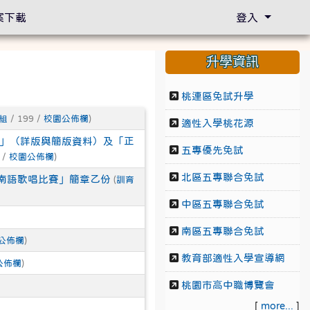
案下載
登入
升學資訊
桃連區免試升學
組
/ 199 /
校園公佈欄
)
適性入學桃花源
』」（詳版與簡版資料）及「正
五專優先免試
 /
校園公佈欄
)
北區五專聯合免試
閩南語歌唱比賽」簡章乙份
(
訓育
中區五專聯合免試
南區五專聯合免試
公佈欄
)
教育部適性入學宣導網
公佈欄
)
桃園市高中職博覽會
[
more...
]